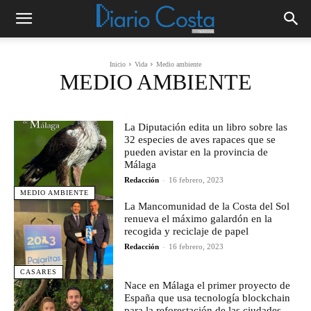
Inicio
Vida
Medio ambiente
MEDIO AMBIENTE
La Diputación edita un libro sobre las
32 especies de aves rapaces que se
pueden avistar en la provincia de
Málaga
Redacción
-
16 febrero, 2023
MEDIO AMBIENTE
La Mancomunidad de la Costa del Sol
renueva el máximo galardón en la
recogida y reciclaje de papel
Redacción
-
16 febrero, 2023
CASARES
Nace en Málaga el primer proyecto de
España que usa tecnología blockchain
para la reforestación de las ciudades