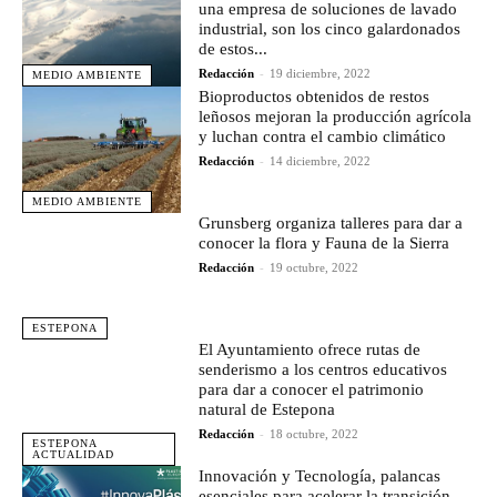
una empresa de soluciones de lavado
industrial, son los cinco galardonados
de estos...
Redacción
-
19 diciembre, 2022
MEDIO AMBIENTE
Bioproductos obtenidos de restos
leñosos mejoran la producción agrícola
y luchan contra el cambio climático
Redacción
-
14 diciembre, 2022
MEDIO AMBIENTE
Grunsberg organiza talleres para dar a
conocer la flora y Fauna de la Sierra
Redacción
-
19 octubre, 2022
ESTEPONA
El Ayuntamiento ofrece rutas de
senderismo a los centros educativos
para dar a conocer el patrimonio
natural de Estepona
Redacción
-
18 octubre, 2022
ESTEPONA
ACTUALIDAD
Innovación y Tecnología, palancas
esenciales para acelerar la transición