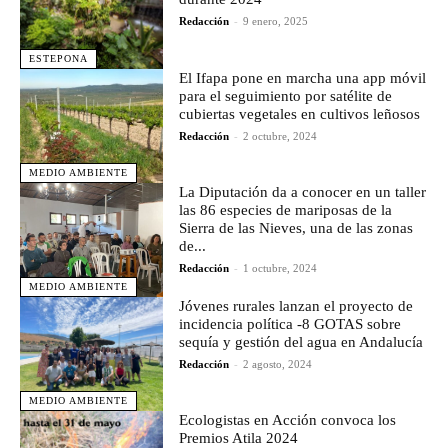
Redacción
-
9 enero, 2025
ESTEPONA
El Ifapa pone en marcha una app móvil
para el seguimiento por satélite de
cubiertas vegetales en cultivos leñosos
Redacción
-
2 octubre, 2024
MEDIO AMBIENTE
La Diputación da a conocer en un taller
las 86 especies de mariposas de la
Sierra de las Nieves, una de las zonas
de...
Redacción
-
1 octubre, 2024
MEDIO AMBIENTE
Jóvenes rurales lanzan el proyecto de
incidencia política -8 GOTAS sobre
sequía y gestión del agua en Andalucía
Redacción
-
2 agosto, 2024
MEDIO AMBIENTE
Ecologistas en Acción convoca los
Premios Atila 2024