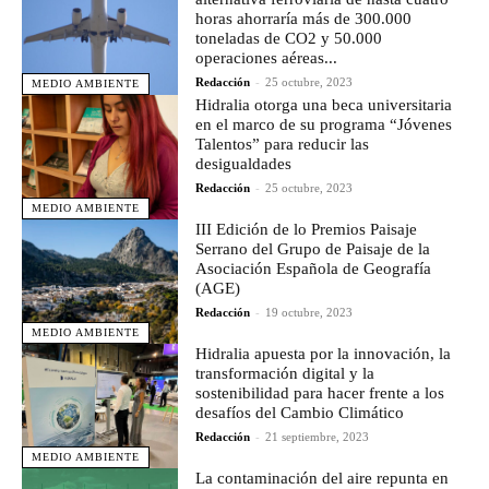
horas ahorraría más de 300.000
toneladas de CO2 y 50.000
operaciones aéreas...
Redacción
-
25 octubre, 2023
MEDIO AMBIENTE
Hidralia otorga una beca universitaria
en el marco de su programa “Jóvenes
Talentos” para reducir las
desigualdades
Redacción
-
25 octubre, 2023
MEDIO AMBIENTE
III Edición de lo Premios Paisaje
Serrano del Grupo de Paisaje de la
Asociación Española de Geografía
(AGE)
Redacción
-
19 octubre, 2023
MEDIO AMBIENTE
Hidralia apuesta por la innovación, la
transformación digital y la
sostenibilidad para hacer frente a los
desafíos del Cambio Climático
Redacción
-
21 septiembre, 2023
MEDIO AMBIENTE
La contaminación del aire repunta en