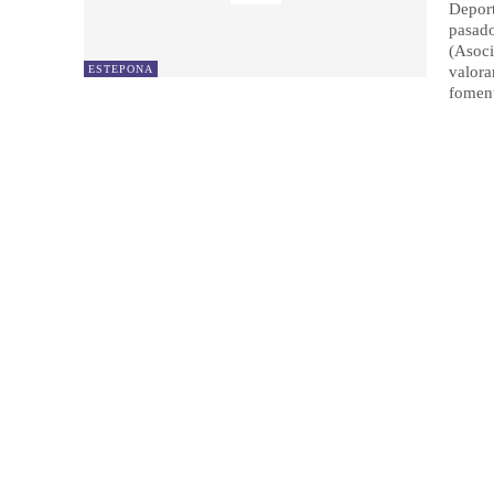
Deport
pasad
(Asoci
ESTEPONA
valora
foment