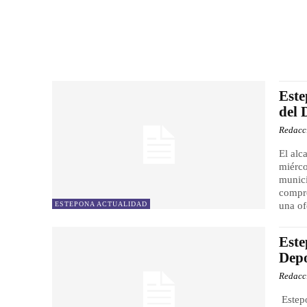
Este
del 
Redacc
El alc
miérco
munici
compro
ESTEPONA ACTUALIDAD
una of
Este
Depo
Redacc
Estepo