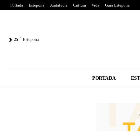
Portada
Estepona
Andalucía
Cultura
Vida
Guia Estepona
C
25
Estepona
PORTADA
ES