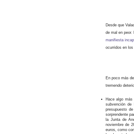
Desde que Valade
de mal en peor. 
manifiesta inca
ocurridos en los
En poco más de 
tremendo deteri
Hace algo más d
subvención de l
presupuesto de
sorprendente pa
la Junta de An
noviembre de 20
euros, como con