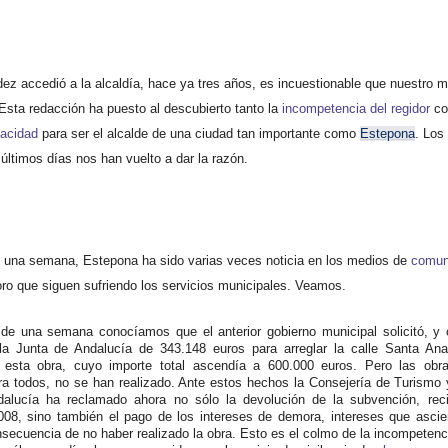
z accedió a la alcaldía, hace ya tres años, es incuestionable que nuestro mu
Esta redacción ha puesto al descubierto tanto la
incompetencia del regidor
co
pacidad
para ser el alcalde de una ciudad tan importante como
Estepona
. Los
 últimos días nos han vuelto a dar la razón.
una semana, Estepona ha sido varias veces noticia en los medios de
comun
oro que siguen sufriendo los servicios municipales. Veamos.
e una semana conocíamos que el anterior gobierno municipal solicitó, y 
a Junta de Andalucía de 343.148 euros para arreglar la calle Santa Ana
 esta obra, cuyo importe total ascendía a 600.000 euros. Pero las obr
ra todos, no se han realizado. Ante estos hechos la Consejería de Turismo
dalucía ha reclamado ahora no sólo la devolución de la subvención, rec
08, sino también el pago de los intereses de demora, intereses que asci
secuencia de no haber realizado la obra. Esto es el colmo de la incompetenc