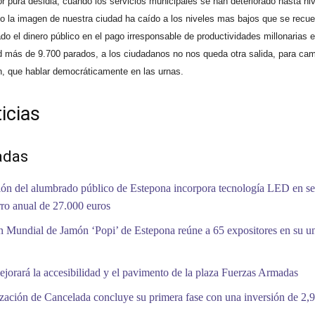
 pura desidia, cuando los servicios municipales se han deteriorado hasta ni
do la imagen de nuestra ciudad ha caído a los niveles mas bajos que se recu
ado el dinero público en el pago irresponsable de productividades millonarias 
d más de 9.700 parados, a los ciudadanos no nos queda otra salida, para cam
n, que hablar democráticamente en las urnas.
icias
adas
ón del alumbrado público de Estepona incorpora tecnología LED en se
ro anual de 27.000 euros
 Mundial de Jamón ‘Popi’ de Estepona reúne a 65 expositores en su 
jorará la accesibilidad y el pavimento de la plaza Fuerzas Armadas
zación de Cancelada concluye su primera fase con una inversión de 2,9