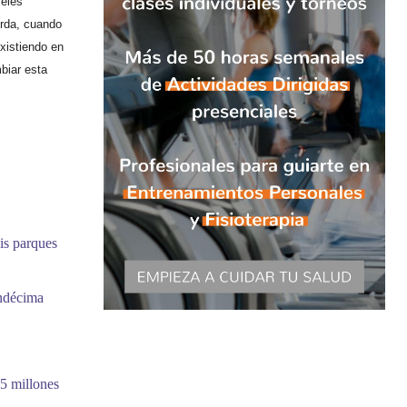
veles
erda, cuando
existiendo en
biar esta
is parques
undécima
5 millones