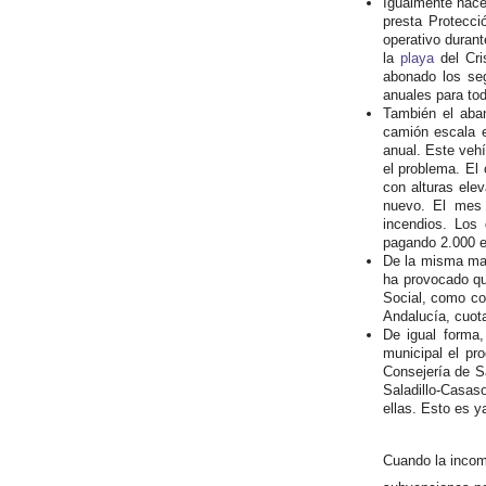
Igualmente hace
presta Protecci
operativo duran
la
playa
del Cri
abonado los seg
anuales para tod
También el aban
camión escala e
anual. Este vehí
el problema. El
con alturas ele
nuevo. El mes 
incendios. Los
pagando 2.000 eu
De la misma man
ha provocado qu
Social, como co
Andalucía, cuota
De igual forma
municipal el p
Consejería de S
Saladillo-Casas
ellas. Esto es y
Cuando la incomp