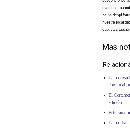
subvenciones por
inauditos, cuan
se ha despilfarr
nuestra localida
caótica situació
Mas not
Relacion
La renovaci
con un ahor
El Certamen
edición
Estepona me
La reurbani