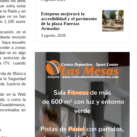
 todos los años
ue solía estar
e la Rada y en
Estepona mejorará la
rque no se han
accesibilidad y el pavimento
de 1.100 euros
de la plaza Fuerzas
Armadas
ocasión, es el
3 agosto, 2026
iente revisión
l haya resuelto
cceder a zonas
dad no es algo
 extinción de
a ITV, cuando
anda de Música
a la Seguridad
 de Justicia de
ado en la Web
ada, o como la
Guadalmansa,
encontrados en
n