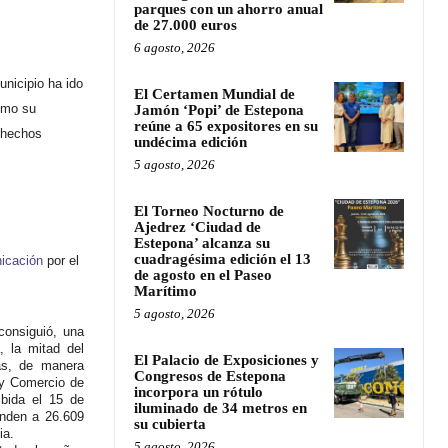
parques con un ahorro anual
de 27.000 euros
6 agosto, 2026
nicipio ha ido
El Certamen Mundial de
mo su
Jamón ‘Popi’ de Estepona
reúne a 65 expositores en su
 hechos
undécima edición
5 agosto, 2026
El Torneo Nocturno de
Ajedrez ‘Ciudad de
Estepona’ alcanza su
cuadragésima edición el 13
icación
por el
de agosto en el Paseo
Marítimo
5 agosto, 2026
consiguió, una
, la mitad del
El Palacio de Exposiciones y
as, de manera
Congresos de Estepona
 y Comercio de
incorpora un rótulo
ibida el 15 de
iluminado de 34 metros en
enden a 26.609
su cubierta
ia.
5 agosto, 2026