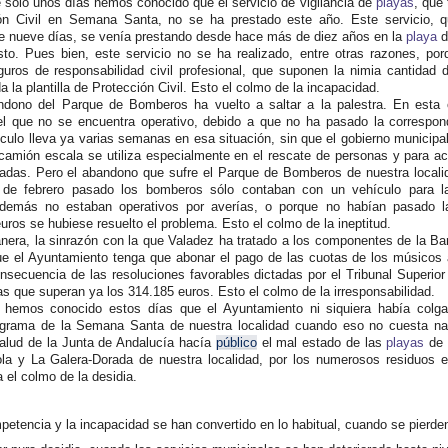
 sólo unos días hemos conocido que el servicio de vigilancia de
playas
, que
ón Civil en Semana Santa, no se ha prestado este año. Este servicio, q
te nueve días, se venía prestando desde hace más de diez años en la
playa
d
sto. Pues bien, este servicio no se ha realizado, entre otras razones, po
uros de responsabilidad civil profesional, que suponen la nimia cantidad 
a la plantilla de Protección Civil. Esto el colmo de la incapacidad.
dono del Parque de Bomberos ha vuelto a saltar a la palestra. En esta 
l que no se encuentra operativo, debido a que no ha pasado la correspond
culo lleva ya varias semanas en esa situación, sin que el gobierno municipa
 camión escala se utiliza especialmente en el rescate de personas y para a
vadas. Pero el abandono que sufre el Parque de Bomberos de nuestra locali
de febrero pasado los bomberos sólo contaban con un vehículo para la
 demás no estaban operativos por averías, o porque no habían pasado l
ros se hubiese resuelto el problema. Esto el colmo de la ineptitud.
era, la sinrazón con la que Valadez ha tratado a los componentes de la B
e el Ayuntamiento tenga que abonar el pago de las cuotas de los músicos 
nsecuencia de las resoluciones favorables dictadas por el Tribunal Superior
s que superan ya los 314.185 euros. Esto el colmo de la irresponsabilidad.
, hemos conocido estos días que el Ayuntamiento ni siquiera había colg
rograma de la Semana Santa de nuestra localidad cuando eso no cuesta n
alud de la Junta de Andalucía hacía
público
el mal estado de las
playas
de 
ola y La Galera-Dorada de nuestra localidad, por los numerosos residuos 
a el colmo de la desidia.
etencia y la incapacidad se han convertido en lo habitual, cuando se pierde