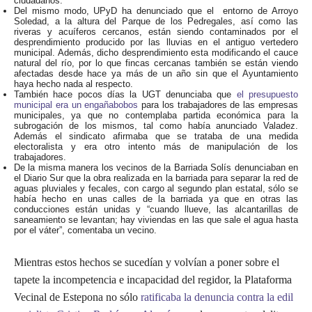
ciudadanos.
Del mismo modo, UPyD ha denunciado que el entorno de Arroyo
Soledad, a la altura del Parque de los Pedregales, así como las
riveras y acuíferos cercanos, están siendo contaminados por el
desprendimiento producido por las lluvias en el antiguo vertedero
municipal. Además, dicho desprendimiento esta modificando el cauce
natural del río, por lo que fincas cercanas también se están viendo
afectadas desde hace ya más de un año sin que el Ayuntamiento
haya hecho nada al respecto.
También hace pocos días la UGT denunciaba que
el presupuesto
municipal era un engañabobos
para los trabajadores de las empresas
municipales, ya que no contemplaba partida económica para la
subrogación de los mismos, tal como había anunciado Valadez.
Además el sindicato afirmaba que se trataba de una medida
electoralista y era otro intento más de manipulación de los
trabajadores.
De la misma manera los vecinos de la Barriada Solís denunciaban en
el Diario Sur que la obra realizada en la barriada para separar la red de
aguas pluviales y fecales, con cargo al segundo plan estatal, sólo se
había hecho en unas calles de la barriada ya que en otras las
conducciones están unidas y “cuando llueve, las alcantarillas de
saneamiento se levantan; hay viviendas en las que sale el agua hasta
por el váter”, comentaba un vecino.
Mientras estos hechos se sucedían y volvían a poner sobre el
tapete la incompetencia e incapacidad del regidor, la Plataforma
Vecinal de Estepona no sólo
ratificaba la denuncia contra la edil