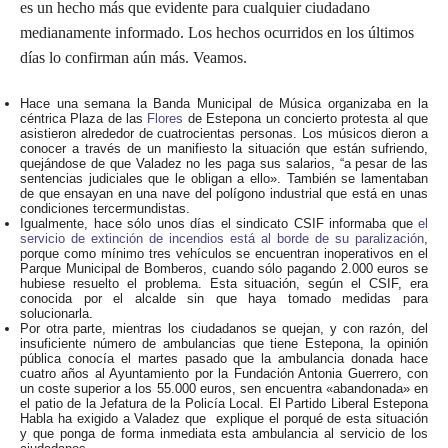
es un hecho más que evidente para cualquier ciudadano
medianamente informado. Los hechos ocurridos en los últimos
días lo confirman aún más. Veamos.
Hace una semana la Banda Municipal de Música organizaba en la
céntrica Plaza de las
Flores
de Estepona un concierto protesta al que
asistieron alrededor de cuatrocientas personas. Los músicos dieron a
conocer a través de un manifiesto la situación que están sufriendo,
quejándose de que Valadez no les paga sus salarios, “a pesar de las
sentencias judiciales que le obligan a ello». También se lamentaban
de que ensayan en una nave del polígono industrial que está en unas
condiciones tercermundistas.
Igualmente, hace sólo unos días el sindicato CSIF informaba que
el
servicio de extinción de incendios está al borde de su paralización
,
porque
como mínimo tres vehículos se encuentran inoperativos en el
Parque Municipal de Bomberos, cuando sólo pagando 2.000 euros se
hubiese resuelto el problema. Esta situación, según el CSIF, era
conocida por el alcalde sin que haya tomado medidas para
solucionarla.
Por otra parte, mientras los ciudadanos se quejan, y con razón, del
insuficiente número de ambulancias que tiene Estepona, la opinión
pública conocía el martes pasado que la ambulancia donada hace
cuatro años al Ayuntamiento por la Fundación Antonia Guerrero, con
un coste superior a los 55.000 euros, sen encuentra «abandonada» en
el patio de la Jefatura de la Policía Local. El Partido Liberal Estepona
Habla ha exigido a Valadez que explique el porqué de esta situación
y que ponga de forma inmediata esta ambulancia al servicio de los