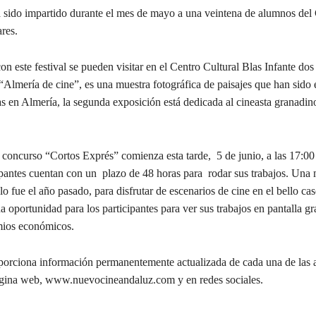
 sido impartido durante el mes de mayo a una veintena de alumnos del
res.
n este festival se pueden visitar en el Centro Cultural Blas Infante dos
“Almería de cine”, es una muestra fotográfica de paisajes que han sido 
as en Almería, la segunda exposición está dedicada al cineasta granadin
l concurso “Cortos Exprés” comienza esta tarde, 5 de junio, a las 17:00
ipantes cuentan con un plazo de 48 horas para rodar sus trabajos. Una 
o fue el año pasado, para disfrutar de escenarios de cine en el bello cas
 oportunidad para los participantes para ver sus trabajos en pantalla gr
emios económicos.
oporciona información permanentemente actualizada de cada una de las a
ágina web, www.nuevocineandaluz.com y en redes sociales.