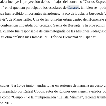
lela incluye la proyección de los trabajos del concurso “Cortos Exprés”
n” en el que han participado los escolares de
Casares
, también se podr
ue han recibido importantes galardones; “Paco de Lucía: la búsqueda”
vir”, de Manu Trillo. Una de las jornadas estará dentro del Homenaje a
conferencia impartida por Gonzalo Sáenz de Buruaga, y la proyección 
2, cuando fue responsable de cinematografía de las Misiones Pedagógic
 su obra artística más famosa, “El Tríptico Elemental de España”.
rcoles, 8 a 10 de junio, tendrá lugar en sesiones de mañana un curso d
o impartido por Rafael Cobos, autor de guiones que vienen avalados po
lla como “Grupo 7” o la multipremiada “La Isla Mínima”, reciente triunf
de 2015.