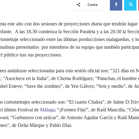
Cuota
nta este año con dos sesiones de proyecciones diaria que tendrán lugar 
nfante. A las 18.30 comienza la Sección Paralela y a las 20:30 la Secci
rtometraje seleccionado entre las últimas producciones malagueñas, y lo
finalistas presentados por miembros de su equipo que también participa
l público tras sus proyecciones.
es andaluzas seleccionadas para esta sesión oficial son: “321 días en 
; “Anochece en la India”, de Chema Rodríguez; “Patuchas, el hombre d
sbel Esteve; “Save the zombies”, de Yen Gálvez; “Seis y medio”, de Ju
os cortometrajes seleccionado son: “El cuarto Chakra”, de Jaime D.Triv
el último Festival de
Málaga
; “¡Formen Fila!”, de Raúl Mancilla; “Clóse
ni; “Garbanzos con azúcar”, de Antonio Aguilar García y Raúl Manic
nes”, de Delia Márque y Pablo Díaz.