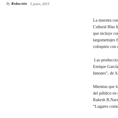
By
Redacción
5 junio, 2015
La muestra cue
Cultural Blas I
que incluye co
largometrajes 
coloquios con e
Las produccion
Enrique García
limones”, de A
Mientras que l
del público en 
Rakesh B.Narwa
“Lugares comu