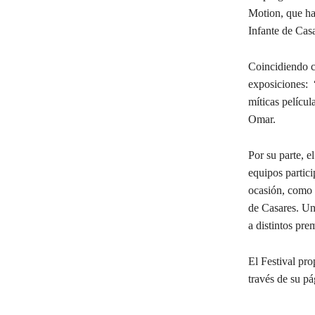
Motion, que ha
Infante de Casa
Coincidiendo co
exposiciones: 
míticas películ
Omar.
Por su parte, e
equipos partic
ocasión, como l
de Casares. Una
a distintos pr
El Festival pr
través de su p