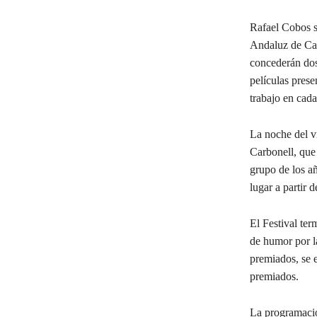
Rafael Cobos s
Andaluz de Casa
concederán dos 
películas prese
trabajo en cada
La noche del v
Carbonell, que
grupo de los añ
lugar a partir 
El Festival ter
de humor por la
premiados, se e
premiados.
La programació