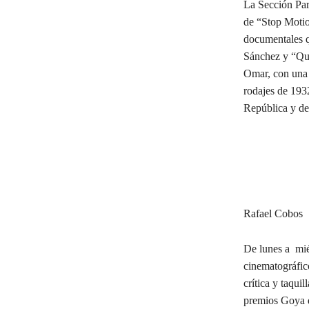
La Sección Para
de “Stop Motio
documentales q
Sánchez y “Qui
Omar, con una 
rodajes de 193
República y de
Rafael Cobos
De lunes a mié
cinematográfic
crítica y taqui
premios Goya 