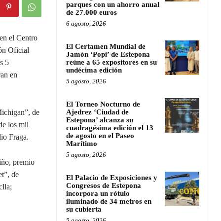
parques con un ahorro anual
de 27.000 euros
6 agosto, 2026
en el Centro
El Certamen Mundial de
ón Oficial
Jamón ‘Popi’ de Estepona
s 5
reúne a 65 expositores en su
undécima edición
ran en
5 agosto, 2026
El Torneo Nocturno de
Michigan”, de
Ajedrez ‘Ciudad de
Estepona’ alcanza su
e los mil
cuadragésima edición el 13
de agosto en el Paseo
lio Fraga.
Marítimo
5 agosto, 2026
iño, premio
t”, de
El Palacio de Exposiciones y
Congresos de Estepona
lla;
incorpora un rótulo
iluminado de 34 metros en
su cubierta
5 agosto, 2026