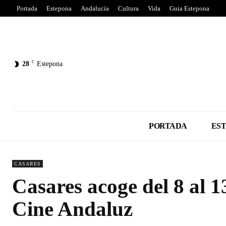
Portada
Estepona
Andalucía
Cultura
Vida
Guia Estepona
C
28
Estepona
PORTADA
ES
CASARES
Casares acoge del 8 al 1
Cine Andaluz