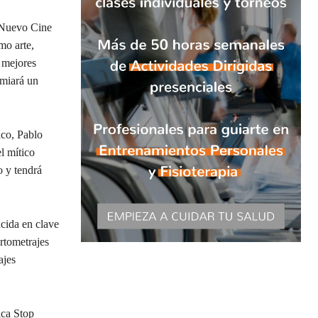
l Nuevo Cine
mo arte,
s mejores
emiará un
ico, Pablo
l mítico
o y tendrá
ucida en clave
rtometrajes
ajes
ica Stop