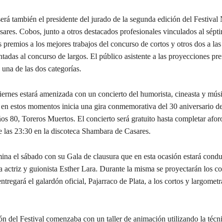
erá también el presidente del jurado de la segunda edición del Festiva
res. Cobos, junto a otros destacados profesionales vinculados al sépti
premios a los mejores trabajos del concurso de cortos y otros dos a la
ntadas al concurso de largos. El público asistente a las proyecciones pr
 una de las dos categorías.
iernes estará amenizada con un concierto del humorista, cineasta y mús
 en estos momentos inicia una gira conmemorativa del 30 aniversario de
os 80, Toreros Muertos. El concierto será gratuito hasta completar afor
de las 23:30 en la discoteca Shambara de Casares.
mina el sábado con su Gala de clausura que en esta ocasión estará cond
 actriz y guionista Esther Lara. Durante la misma se proyectarán los co
ntregará el galardón oficial, Pajarraco de Plata, a los cortos y largometr
n del Festival comenzaba con un taller de animación utilizando la técn