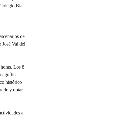
 Colegio Blas
escenarios de
o José Val del
 horas. Los 8
magnífica
co histórico
ande y optar
ctividades a