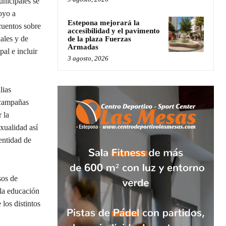
unicipales se
oyo a
Estepona mejorará la
cuentos sobre
accesibilidad y el pavimento
ales y de
de la plaza Fuerzas
Armadas
al e incluir
3 agosto, 2026
lias
 campañas
 la
xualidad así
entidad de
sos de
 la educación
los distintos