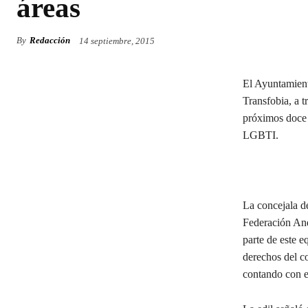
áreas
By
Redacción
14 septiembre, 2015
El Ayuntamien
Transfobia, a t
próximos doce 
LGBTI.
La concejala de
Federación And
parte de este e
derechos del co
contando con e