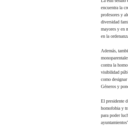
La edil señaló 
encuentra la c
profesores y al
diversidad fami
mayores y en ma
en la ordenanz
Además, también
monoparentales
contra la homof
visibilidad pú
como designar 
Géneros y poner
El presidente d
homofobia y tr
para poder luch
ayuntamientos”