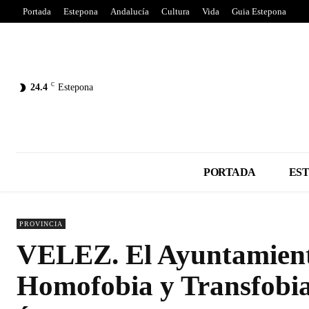
Portada
Estepona
Andalucía
Cultura
Vida
Guia Estepona
C
24.4
Estepona
PORTADA
ES
PROVINCIA
VELEZ. El Ayuntamiento
Homofobia y Transfobia 