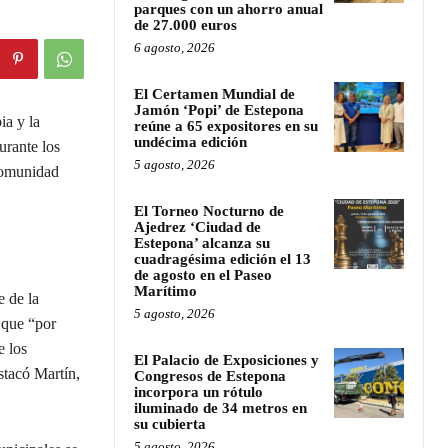
parques con un ahorro anual
de 27.000 euros
6 agosto, 2026
El Certamen Mundial de
Jamón ‘Popi’ de Estepona
ia y la
reúne a 65 expositores en su
undécima edición
urante los
5 agosto, 2026
 comunidad
El Torneo Nocturno de
Ajedrez ‘Ciudad de
Estepona’ alcanza su
cuadragésima edición el 13
de agosto en el Paseo
Marítimo
e de la
5 agosto, 2026
 que “por
e los
El Palacio de Exposiciones y
stacó Martín,
Congresos de Estepona
incorpora un rótulo
iluminado de 34 metros en
su cubierta
5 agosto, 2026