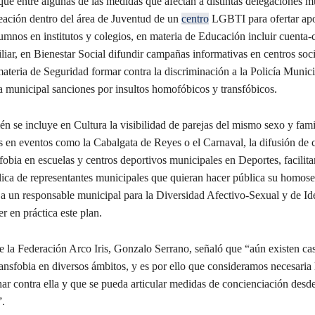
que entre algunas de las medidas que afectan a distintas delegaciones m
reación dentro del área de Juventud de un
centro
LGBTI para ofertar ap
umnos en institutos y colegios, en materia de Educación incluir cuenta-
liar, en Bienestar Social difundir campañas informativas en centros soci
teria de Seguridad formar contra la discriminación a la Policía Municip
a municipal sanciones por insultos homofóbicos y transfóbicos.
 se incluye en Cultura la visibilidad de parejas del mismo sexo y fami
 en eventos como la Cabalgata de Reyes o el Carnaval, la difusión de
obia en escuelas y centros deportivos municipales en Deportes, facilitar
blica de representantes municipales que quieran hacer pública su homose
a un responsable municipal para la Diversidad Afectivo-Sexual y de Id
 en práctica este plan.
e la Federación Arco Iris, Gonzalo Serrano, señaló que “aún existen ca
ansfobia en diversos ámbitos, y es por ello que consideramos necesaria
ar contra ella y que se pueda articular medidas de concienciación desde 
.