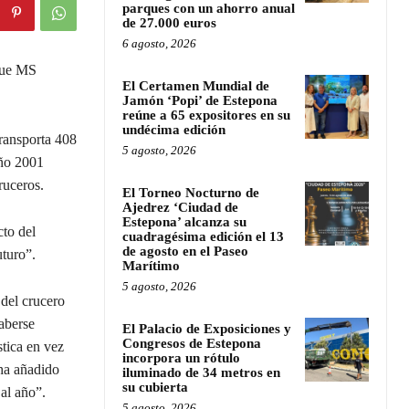
parques con un ahorro anual
de 27.000 euros
6 agosto, 2026
que MS
El Certamen Mundial de
Jamón ‘Popi’ de Estepona
reúne a 65 expositores en su
undécima edición
ransporta 408
5 agosto, 2026
año 2001
ruceros.
El Torneo Nocturno de
Ajedrez ‘Ciudad de
Estepona’ alcanza su
cto del
cuadragésima edición el 13
de agosto en el Paseo
uturo”.
Marítimo
5 agosto, 2026
del crucero
aberse
El Palacio de Exposiciones y
Congresos de Estepona
stica en vez
incorpora un rótulo
 ha añadido
iluminado de 34 metros en
su cubierta
al año”.
5 agosto, 2026