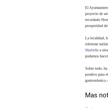
El Ayuntamient
proyecto de amp
recordado Hern
prosperidad de
La localidad, h
referente turís
Marbella
a nive
podamos hacerlo
Sobre todo, ha
positivo para e
gastronómico, e
Mas not