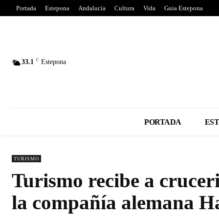
Portada
Estepona
Andalucía
Cultura
Vida
Guia Estepona
C
33.1
Estepona
PORTADA
ES
TURISMO
Turismo recibe a crucer
la compañía alemana H