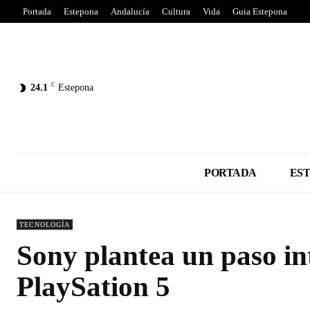
Portada
Estepona
Andalucía
Cultura
Vida
Guia Estepona
C
24.1
Estepona
PORTADA
ES
TECNOLOGÍA
Sony plantea un paso in
PlaySation 5