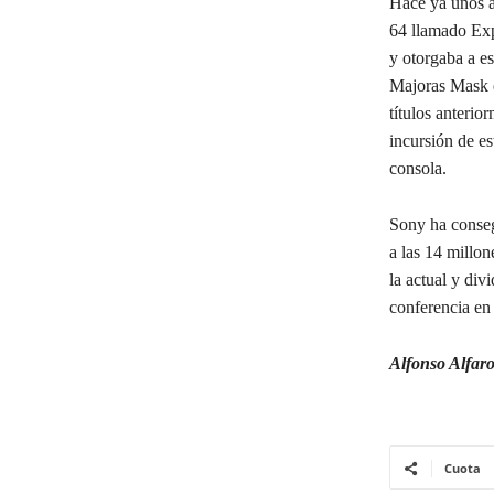
Hace ya unos a
64 llamado Expa
y otorgaba a e
Majoras Mask e
títulos anterio
incursión de es
consola.
Sony ha conse
a las 14 millo
la actual y div
conferencia en
Alfonso Alfar
Cuota