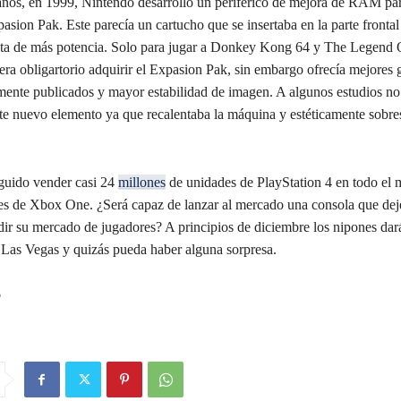
ños, en 1999, Nintendo desarrolló un periférico de mejora de RAM pa
sion Pak. Este parecía un cartucho que se insertaba en la parte frontal
sta de más potencia. Solo para jugar a Donkey Kong 64 y The Legend 
ra obligartorio adquirir el Expasion Pak, sin embargo ofrecía mejores g
rmente publicados y mayor estabilidad de imagen. A algunos estudios no 
te nuevo elemento ya que recalentaba la máquina y estéticamente sobres
guido vender casi 24
millones
de unidades de PlayStation 4 en todo el 
nes de Xbox One. ¿Será capaz de lanzar al mercado una consola que dej
idir su mercado de jugadores? A principios de diciembre los nipones dar
 Las Vegas y quizás pueda haber alguna sorpresa.
o