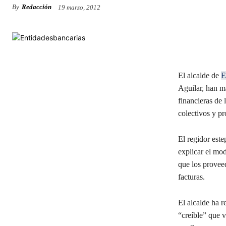
By
Redacción
19 marzo, 2012
El alcalde de
E
Aguilar, han m
financieras de 
colectivos y pr
El regidor este
explicar el mo
que los proveed
facturas.
El alcalde ha r
“creíble” que v