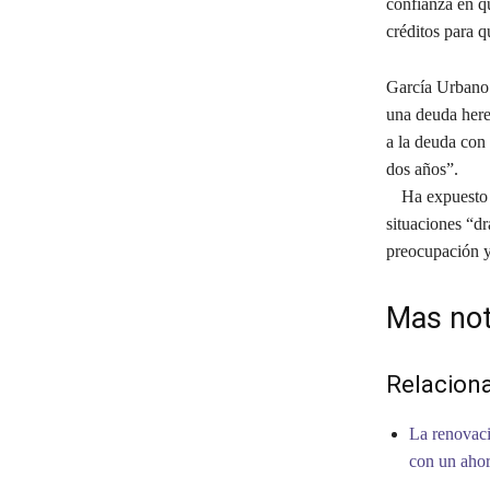
confianza en qu
créditos para q
García Urbano 
una deuda here
a la deuda con 
dos años”.
Ha expuesto ad
situaciones “d
preocupación y 
Mas not
Relacion
La renovaci
con un ahor