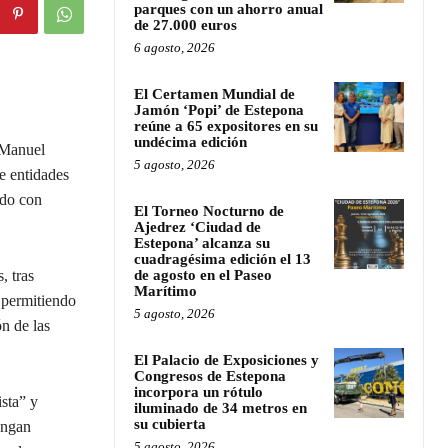
parques con un ahorro anual
de 27.000 euros
6 agosto, 2026
El Certamen Mundial de
Jamón ‘Popi’ de Estepona
reúne a 65 expositores en su
undécima edición
 Manuel
5 agosto, 2026
e entidades
ndo con
El Torneo Nocturno de
Ajedrez ‘Ciudad de
Estepona’ alcanza su
cuadragésima edición el 13
, tras
de agosto en el Paseo
Marítimo
 permitiendo
5 agosto, 2026
ón de las
El Palacio de Exposiciones y
Congresos de Estepona
incorpora un rótulo
ista” y
iluminado de 34 metros en
su cubierta
engan
5 agosto, 2026