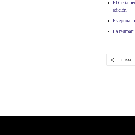
El Certamen
edición
Estepona me
La reurbani
Cuota