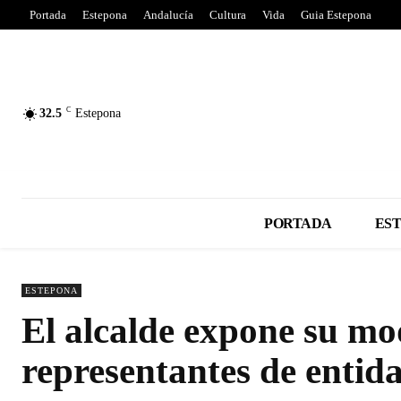
Portada
Estepona
Andalucía
Cultura
Vida
Guia Estepona
C
32.5
Estepona
PORTADA
ES
ESTEPONA
El alcalde expone su mo
representantes de entid