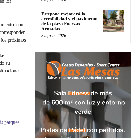
en los
Estepona mejorará la
accesibilidad y el pavimento
de la plaza Fuerzas
amiento, con
Armadas
 corresponden
3 agosto, 2026
e los próximos
ibe
do su
situaciones.
is parques