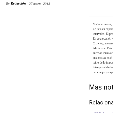
By
Redacción
27 marzo, 2013
Mañana Jueves, 2
«Alicia en el paí
intervalos. El pr
En esta ocasión 
Crowley, la core
Alicia en el País
sucesos inusuale
sus artistas en e
reino de lo impos
intemporalidad 
personajes y esp
Mas not
Relacion