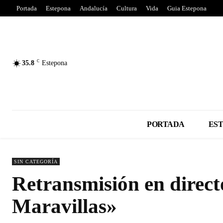
Portada
Estepona
Andalucía
Cultura
Vida
Guia Estepona
C
35.8
Estepona
PORTADA
ES
SIN CATEGORÍA
Retransmisión en directo
Maravillas»