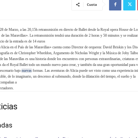
Cuota
8 de Marzo, a las 20,15h retransmisión en directo de Ballet desde la Royal opera House de Lo
s de las Maravillas». La retransmisión tendrá una duración de 2 horas y 50 minutos y se realiza
ecio de la entrada es de 14 euros
«Alicia en el País de las Maravillas» cuenta como Director de orquesta: David Briskin y los Di
ografía es de Christopher Wheeldon, Argumento de Nicholas Wright y la Música de Joby Talbo
 de las Maravillas es una historia donde los encuentros con personas extraordinarias, criaturas e
s da el Royal Ballet todo un mundo nuevo para crear, y también da una gran oportunidad para v
l escenario bajo
nuevas
formas. Las aventuras de Alicia puede ser visto como una experiencia inic
ible, de lo imaginario, un descenso al submundo, donde la dilatación del tiempo, el sueño y la
acompañan a
ectadores.
icias
adas