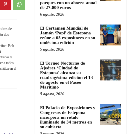
parques con un ahorro anual
de 27.000 euros
6 agosto, 2026
El Certamen Mundial de
ndres de
Jamón ‘Popi’ de Estepona
rán dos
reúne a 65 expositores en su
undécima edición
seños: Bob
5 agosto, 2026
t
xtrañas y
er a todos
El Torneo Nocturno de
Ajedrez ‘Ciudad de
iática en el
Estepona’ alcanza su
cuadragésima edición el 13
de agosto en el Paseo
Marítimo
5 agosto, 2026
El Palacio de Exposiciones y
Congresos de Estepona
incorpora un rótulo
iluminado de 34 metros en
su cubierta
5 agosto, 2026