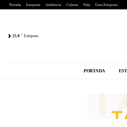
Portada
Estepona
Andalucía
Cultura
Vida
Guia Estepona
C
25.8
Estepona
PORTADA
ES