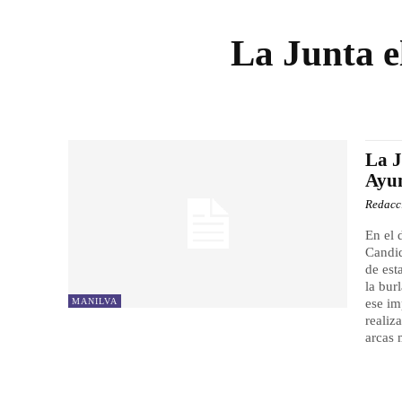
La Junta el
La J
Ayu
Redacc
En el 
Candid
de est
la bur
MANILVA
ese im
realiz
arcas 