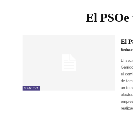
El PSOe 
El P
Redacc
El secr
Garrid
el com
de fam
un tot
MANILVA
electo
empres
realiz