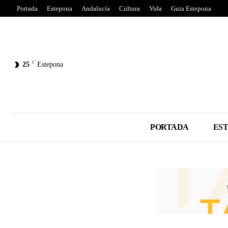
Portada
Estepona
Andalucía
Cultura
Vida
Guia Estepona
C
25
Estepona
PORTADA
ES