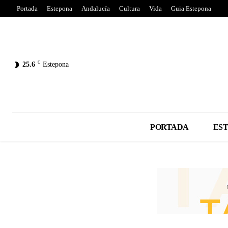
Portada
Estepona
Andalucía
Cultura
Vida
Guia Estepona
C
25.6
Estepona
PORTADA
ES