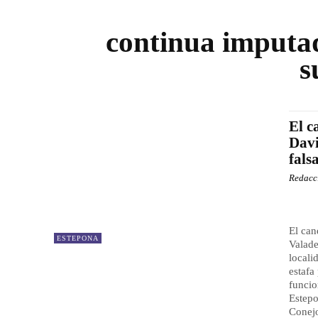
continua imputad
s
El c
Davi
fals
Redacc
El can
ESTEPONA
Valade
locali
estafa
funcio
Estepo
Conejo