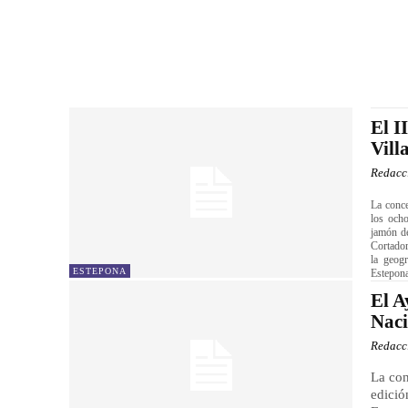
El I
Vill
Redacc
La conce
los ocho
jamón d
Cortador
la geog
ESTEPONA
Estepona
El A
Naci
Redacc
La con
edició