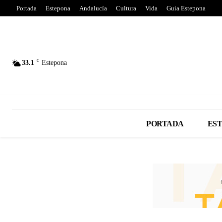
Portada
Estepona
Andalucía
Cultura
Vida
Guia Estepona
C
33.1
Estepona
PORTADA
ES