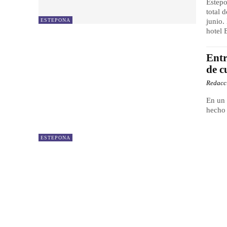
Estepo
total 
ESTEPONA
junio.
hotel 
Entr
de c
Redacc
En un 
hecho 
ESTEPONA