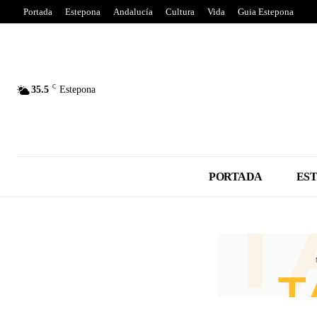
Portada
Estepona
Andalucía
Cultura
Vida
Guia Estepona
C
35.5
Estepona
PORTADA
ES