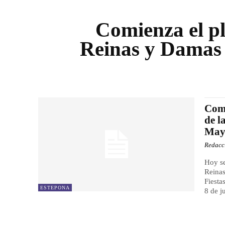
Comienza el pla
Reinas y Damas 
Comi
de l
Mayo
Redacc
Hoy se
Reinas
Fiesta
ESTEPONA
8 de j