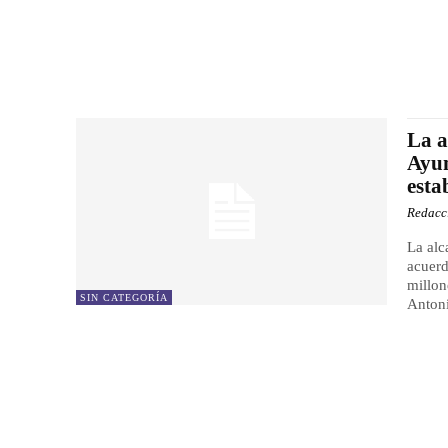
La a
Ayun
esta
Redacc
La alc
acuerd
millon
SIN CATEGORÍA
Antoni