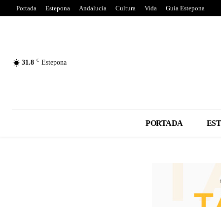
Portada
Estepona
Andalucía
Cultura
Vida
Guia Estepona
C
31.8
Estepona
PORTADA
ES