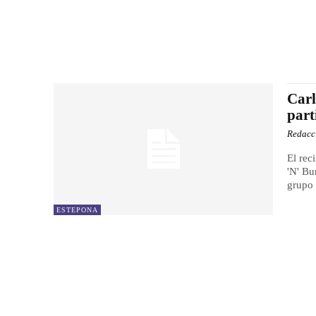
Carl
part
Redacc
El rec
'N' Bu
grupo 
ESTEPONA