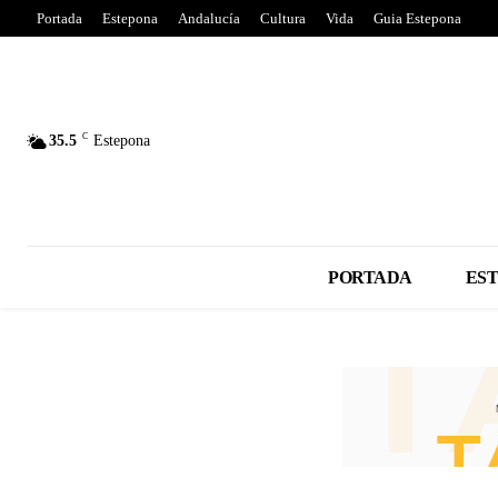
Portada
Estepona
Andalucía
Cultura
Vida
Guia Estepona
C
35.5
Estepona
PORTADA
ES