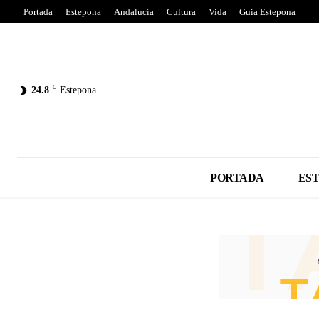
Portada
Estepona
Andalucía
Cultura
Vida
Guia Estepona
C
24.8
Estepona
PORTADA
ES