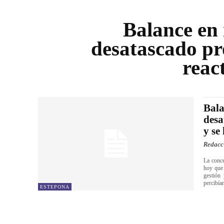
Balance en 
desatascado pr
reac
Bala
desa
y se
Redacc
La conce
hoy que 
gestión
percibía
ESTEPONA