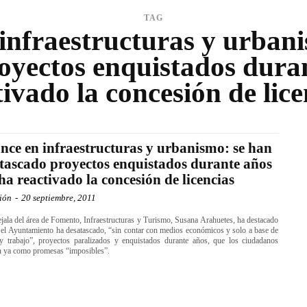
TAG
infraestructuras y urban
oyectos enquistados duran
tivado la concesión de lice
nce en infraestructuras y urbanismo: se han
tascado proyectos enquistados durante años
 ha reactivado la concesión de licencias
ión
-
20 septiembre, 2011
jala del área de Fomento, Infraestructuras y Turismo, Susana Arahuetes, ha destacado
el Ayuntamiento ha desatascado, “sin contar con medios económicos y solo a base de
 y trabajo”, proyectos paralizados y enquistados durante años, que los ciudadanos
n ya como promesas “imposibles”.