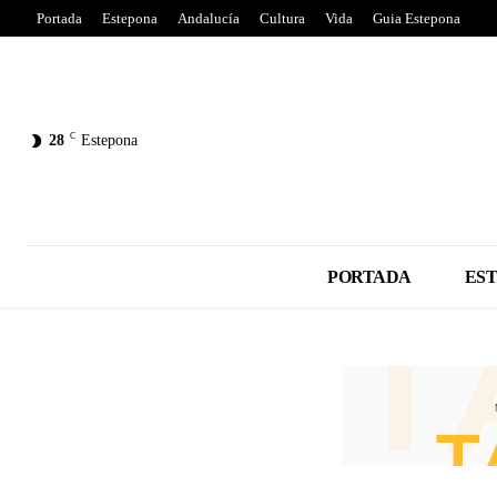
Portada
Estepona
Andalucía
Cultura
Vida
Guia Estepona
C
28
Estepona
PORTADA
ES