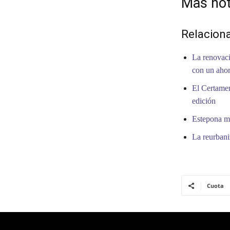
Mas not
Relacion
La renovaci
con un ahor
El Certamen
edición
Estepona me
La reurbani
Cuota