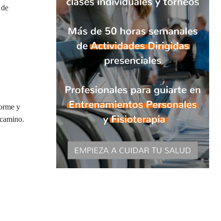
 de
norme y
 camino.