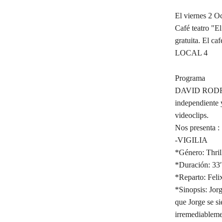
El viernes 2 O
Café teatro "E
gratuita. El 
LOCAL 4
Programa
DAVID RODR
independiente y
videoclips.
Nos presenta :
-VIGILIA
*Género: Thrill
*Duración: 33′
*Reparto: Feli
*Sinopsis: Jorg
que Jorge se si
irremediableme