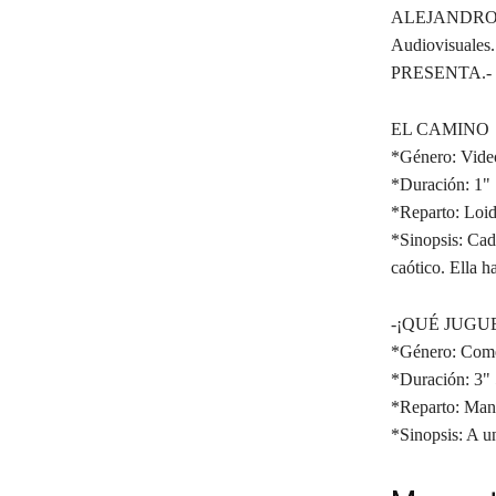
ALEJANDRO
Audiovisuales.
PRESENTA.-
EL CAMINO
*Género: Vide
*Duración: 1"
*Reparto: Loi
*Sinopsis: Cad
caótico. Ella h
-¡QUÉ JUGU
*Género: Com
*Duración: 3" 
*Reparto: Man
*Sinopsis: A un