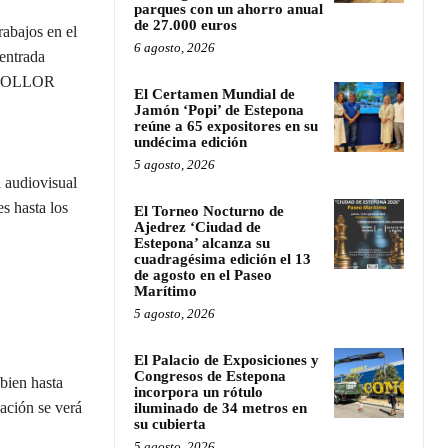
parques con un ahorro anual
de 27.000 euros
abajos en el
6 agosto, 2026
entrada
O MOLLOR
El Certamen Mundial de
Jamón ‘Popi’ de Estepona
reúne a 65 expositores en su
undécima edición
5 agosto, 2026
 audiovisual
s hasta los
El Torneo Nocturno de
Ajedrez ‘Ciudad de
Estepona’ alcanza su
cuadragésima edición el 13
de agosto en el Paseo
Marítimo
5 agosto, 2026
El Palacio de Exposiciones y
Congresos de Estepona
 bien hasta
incorpora un rótulo
uación se verá
iluminado de 34 metros en
su cubierta
5 agosto, 2026