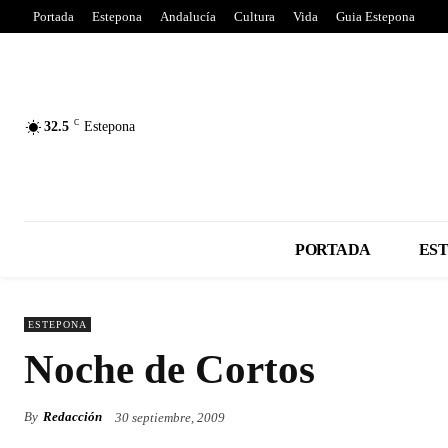
Portada
Estepona
Andalucía
Cultura
Vida
Guia Estepona
C
32.5
Estepona
PORTADA
ES
ESTEPONA
Noche de Cortos
By
Redacción
30 septiembre, 2009