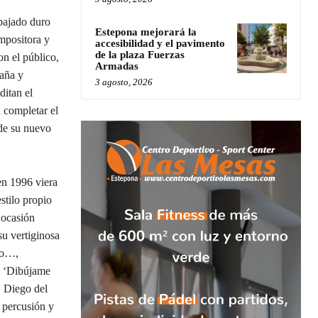
abajado duro
Estepona mejorará la
ompositora y
accesibilidad y el pavimento
de la plaza Fuerzas
on el público,
Armadas
aña y
3 agosto, 2026
itan el
 completar el
 de su nuevo
en 1996 viera
stilo propio
 ocasión
su vertiginosa
ngo…,
’, ‘Dibújame
. Diego del
 percusión y