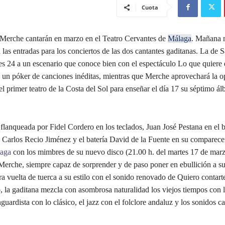
Cuota
 Merche cantarán en marzo en el Teatro Cervantes de
Málaga
. Mañana 
a las entradas para los conciertos de las dos cantantes gaditanas. La de
es 24 a un escenario que conoce bien con el espectáculo Lo que quiere e
á un póker de canciones inéditas, mientras que Merche aprovechará la o
el primer teatro de la Costa del Sol para enseñar el día 17 su séptimo á
flanqueada por Fidel Cordero en los teclados, Juan José Pestana en el b
n Carlos Recio Jiménez y el batería David de la Fuente en su comparece
aga
con los mimbres de su nuevo disco (21.00 h. del martes 17 de marz
 Merche, siempre capaz de sorprender y de paso poner en ebullición a su
ra vuelta de tuerca a su estilo con el sonido renovado de Quiero contart
o, la gaditana mezcla con asombrosa naturalidad los viejos tiempos con 
nguardista con lo clásico, el jazz con el folclore andaluz y los sonidos c