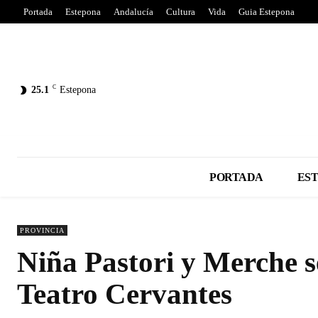
Portada
Estepona
Andalucía
Cultura
Vida
Guia Estepona
C
25.1
Estepona
PORTADA
ES
PROVINCIA
Niña Pastori y Merche s
Teatro Cervantes