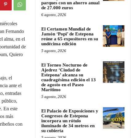
parques con un ahorro anual
de 27.000 euros
6 agosto, 2026
miércoles
El Certamen Mundial de
 San Fernando
Jamón ‘Popi’ de Estepona
l alma, en el
reúne a 65 expositores en su
undécima edición
portunidad de
5 agosto, 2026
lbum, Quiero
El Torneo Nocturno de
Ajedrez ‘Ciudad de
Estepona’ alcanza su
ajo, el
cuadragésima edición el 13
de agosto en el Paseo
ncia ante el
Marítimo
o, entradas
5 agosto, 2026
 público,
e. En este
El Palacio de Exposiciones y
Congresos de Estepona
los más
incorpora un rótulo
aribeños con
iluminado de 34 metros en
su cubierta
5 agosto, 2026