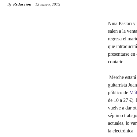
By
Redacción
13 enero, 2015
Niña Pastori y
salen a la vent
regresa el mart
que introducir
presentarse en 
contarte.
Merche estará 
guitarrista Jua
público de
Mál
de 10 a 27 €).
vuelve a dar ot
séptimo trabaj
actuales, lo va
la electrónica.