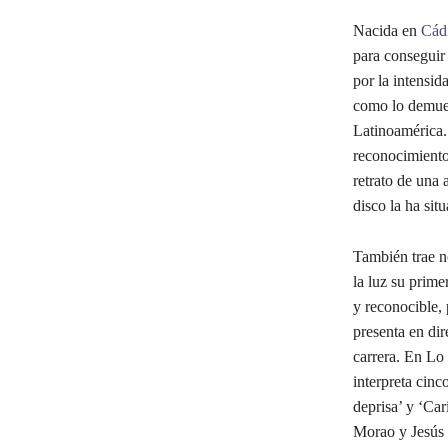
Nacida en
Cád
para conseguir 
por la intensid
como lo demues
Latinoamérica.
reconocimiento 
retrato de una 
disco la ha sit
También trae n
la luz su prime
y reconocible,
presenta en dir
carrera. En Lo 
interpreta cinc
deprisa’ y ‘Car
Morao y Jesús 