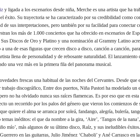
iz
y ligada a los escenarios desde niña, Merche es una artista que ha tr
el éxito. Su trayectoria se ha caracterizado por su credibilidad como c
ad de sus interpretaciones, pero también por su facilidad para conectar c
tran los más de 1.000 conciertos que ha ofrecido en escenarios de Esp
 Sus Discos de Oro y Platino y una nominación al Grammy Latino acred
a una de esas figuras que crecen disco a disco, canción a canción, para
artista llena de personalidad y de rebosante naturalidad. El lanzamiento
uado una vez más en la primera fila del panorama musical.
ovedades frescas una habitual de las noches del Cervantes. Desde que 
r trabajo discográfico, Entre dos puertos, Niña Pastori ha modelado un e
 pero no ha olvidado nunca sus raíces flamencas. Es por eso que en esta
ecto un recorrido por los palos del género que vieron los comienzos de 
que quiere el alma se arranca por soleá, fandango, alegría, bulería, ta
o temas inéditos: el que da nombre a la gira, ‘Aire’, ‘Tangos de la nana
iño mío’, más algunos de su último disco, Raíz, y sus ineludibles éxitos
Guerrero en las guitarras, Julio Jiménez ‘Chaboli’ y Ané Carrasco en la