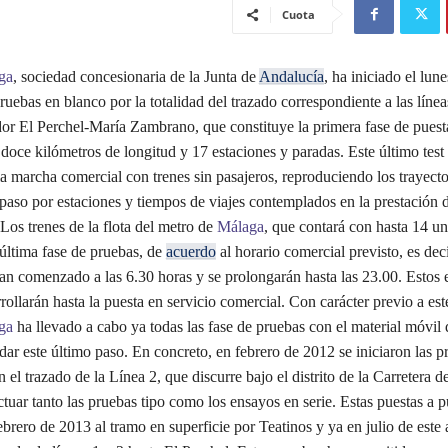
Cuota
ga
, sociedad concesionaria de la Junta de
Andalucía
, ha iniciado el lun
ruebas en blanco por la totalidad del trazado correspondiente a las línea
dor El Perchel-María Zambrano, que constituye la primera fase de pues
doce kilómetros de longitud y 17 estaciones y paradas. Este último test 
a marcha comercial con trenes sin pasajeros, reproduciendo los trayecto
paso por estaciones y tiempos de viajes contemplados en la prestación d
Los trenes de la flota del metro de
Málaga
, que contará con hasta 14 u
 última fase de pruebas, de
acuerdo
al horario comercial previsto, es deci
han comenzado a las 6.30 horas y se prolongarán hasta las 23.00. Estos
rollarán hasta la puesta en servicio comercial. Con carácter previo a este
ga
ha llevado a cabo ya todas las fase de pruebas con el material móvil 
dar este último paso. En concreto, en febrero de 2012 se iniciaron las p
n el trazado de la Línea 2, que discurre bajo el distrito de la Carretera d
uar tanto las pruebas tipo como los ensayos en serie. Estas puestas a p
brero de 2013 al tramo en superficie por Teatinos y ya en julio de este 