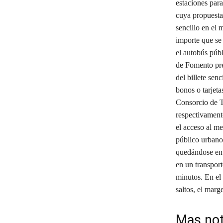
estaciones para
cuya propuesta
sencillo en el 
importe que se
el autobús públ
de Fomento prev
del billete sen
bonos o tarjeta
Consorcio de T
respectivamente
el acceso al me
público urbanos
quedándose en 
en un transport
minutos. En el 
saltos, el marg
Mas not