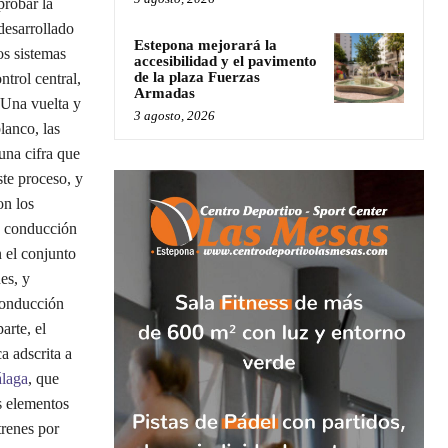
probar la
 desarrollado
Estepona mejorará la
os sistemas
accesibilidad y el pavimento
de la plaza Fuerzas
trol central,
Armadas
. Una vuelta y
3 agosto, 2026
lanco, las
una cifra que
ste proceso, y
on los
e conducción
n el conjunto
es, y
conducción
arte, el
a adscrita a
laga
, que
s elementos
trenes por