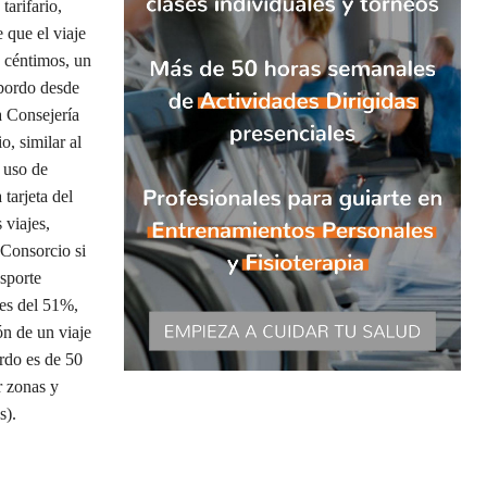
tarifario,
e que el viaje
2 céntimos, un
sbordo desde
a Consejería
o, similar al
 uso de
 tarjeta del
 viajes,
 Consorcio si
nsporte
 es del 51%,
n de un viaje
rdo es de 50
r zonas y
s).