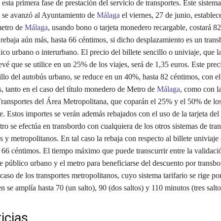
 esta primera fase de prestación del servicio de transportes. Este sistema 
 se avanzó al Ayuntamiento de
Málaga
el viernes, 27 de junio, establec
metro de
Málaga
, usando bono o tarjeta monedero recargable, costará 8
 rebaja aún más, hasta 66 céntimos, si dicho desplazamiento es un tran
ico urbano o interurbano. El precio del billete sencillo o univiaje, que l
é que se utilice en un 25% de los viajes, será de 1,35 euros. Este preci
cillo del autobús urbano, se reduce en un 40%, hasta 82 céntimos, con el
s, tanto en el caso del título monedero de Metro de
Málaga
, como con la
ransportes del Área Metropolitana, que coparán el 25% y el 50% de los
. Estos importes se verán además rebajados con el uso de la tarjeta del
tro se efectúa en transbordo con cualquiera de los otros sistemas de tra
 y metropolitanos. En tal caso la rebaja con respecto al billete univiaje
66 céntimos. El tiempo máximo que puede transcurrir entre la validació
e público urbano y el metro para beneficiarse del descuento por transbo
caso de los transportes metropolitanos, cuyo sistema tarifario se rige po
en se amplía hasta 70 (un salto), 90 (dos saltos) y 110 minutos (tres salto
icias