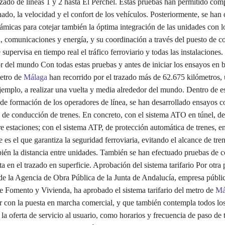
zado de líneas 1 y 2 hasta El Perchel. Estas pruebas han permitido com
enado, la velocidad y el confort de los vehículos. Posteriormente, se han
ámicas para cotejar también la óptima integración de las unidades con l
, comunicaciones y energía, y su coordinación a través del puesto de con
supervisa en tiempo real el tráfico ferroviario y todas las instalaciones
 del mundo Con todas estas pruebas y antes de iniciar los ensayos en b
etro de
Málaga
han recorrido por el trazado más de 62.675 kilómetros, 
jemplo, a realizar una vuelta y media alrededor del mundo. Dentro de e
 de formación de los operadores de línea, se han desarrollado ensayos c
os de conducción de trenes. En concreto, con el sistema ATO en túnel, d
e estaciones; con el sistema ATP, de protección automática de trenes, e
e es el que garantiza la seguridad ferroviaria, evitando el alcance de tren
ién la distancia entre unidades. También se han efectuado pruebas de 
ta en el trazado en superficie. Aprobación del sistema tarifario Por otra p
de la Agencia de Obra Pública de la Junta de Andalucía, empresa públic
de Fomento y Vivienda, ha aprobado el sistema tarifario del metro de
Má
or con la puesta en marcha comercial, y que también contempla todos lo
 la oferta de servicio al usuario, como horarios y frecuencia de paso de 