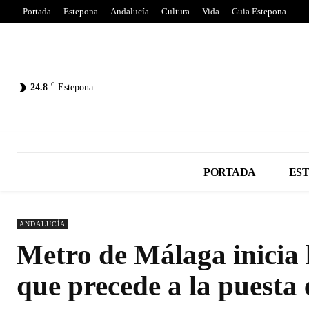
Portada
Estepona
Andalucía
Cultura
Vida
Guia Estepona
C
24.8
Estepona
PORTADA
ES
ANDALUCÍA
Metro de Málaga inicia 
que precede a la puesta 