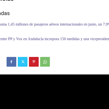
adas
uma 1,45 millones de pasajeros aéreos internacionales en junio, un 7,
entre PP y Vox en Andalucía incorpora 150 medidas y una vicepreside