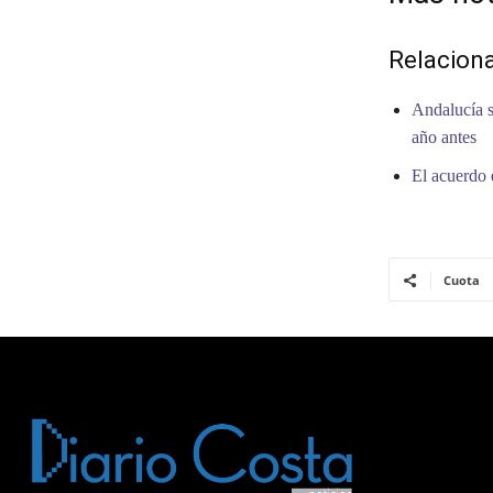
Relacion
Andalucía s
año antes
El acuerdo 
Cuota