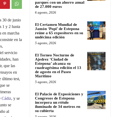
parques con un ahorro anual
de 27.000 euros
6 agosto, 2026
es 30 de junio
El Certamen Mundial de
s 1 y 2 hasta
Jamón ‘Popi’ de Estepona
ta en marcha
reúne a 65 expositores en su
undécima edición
consiste en la
5 agosto, 2026
s,
el servicio
El Torneo Nocturno de
nidades, han
Ajedrez ‘Ciudad de
Estepona’ alcanza su
r, que las
cuadragésima edición el 13
de agosto en el Paseo
 ensayos en
Marítimo
 último test,
5 agosto, 2026
que se
rimeras
El Palacio de Exposiciones y
e
Cádiz
, y se
Congresos de Estepona
incorpora un rótulo
unto se
iluminado de 34 metros en
su cubierta
año al
5 agosto, 2026