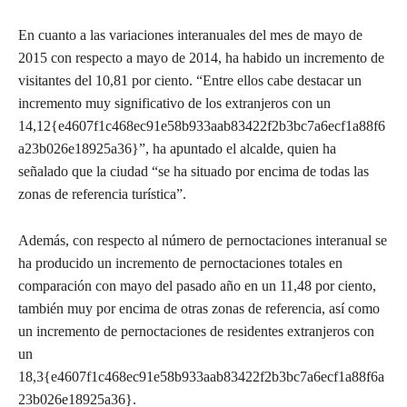
En cuanto a las variaciones interanuales del mes de mayo de
2015 con respecto a mayo de 2014, ha habido un incremento de
visitantes del 10,81 por ciento. “Entre ellos cabe destacar un
incremento muy significativo de los extranjeros con un
14,12{e4607f1c468ec91e58b933aab83422f2b3bc7a6ecf1a88f6
a23b026e18925a36}”, ha apuntado el alcalde, quien ha
señalado que la ciudad “se ha situado por encima de todas las
zonas de referencia turística”.
Además, con respecto al número de pernoctaciones interanual se
ha producido un incremento de pernoctaciones totales en
comparación con mayo del pasado año en un 11,48 por ciento,
también muy por encima de otras zonas de referencia, así como
un incremento de pernoctaciones de residentes extranjeros con
un
18,3{e4607f1c468ec91e58b933aab83422f2b3bc7a6ecf1a88f6a
23b026e18925a36}.