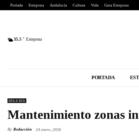
Portada
Estepona
Andalucía
Cultura
Vida
Guia Estepona
C
35.5
Estepona
PORTADA
ES
DÍA A DIA
Mantenimiento zonas inf
By
Redacción
24 enero, 2026