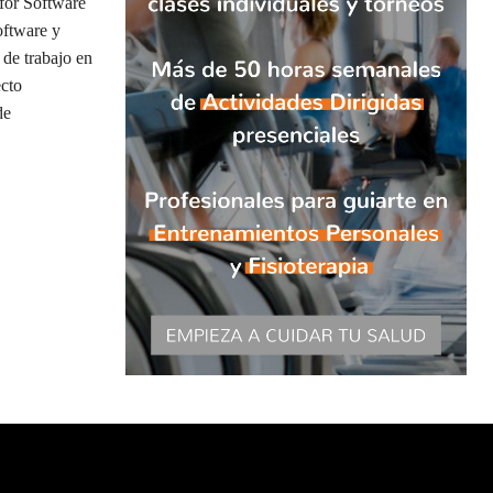
 for Software
software y
 de trabajo en
ecto
de