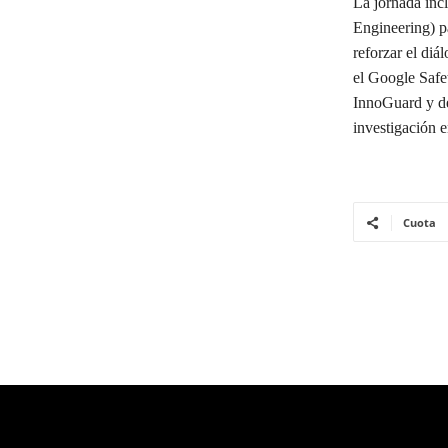
La jornada incl
Engineering) pa
reforzar el diá
el Google Saf
InnoGuard y de
investigación en
Cuota