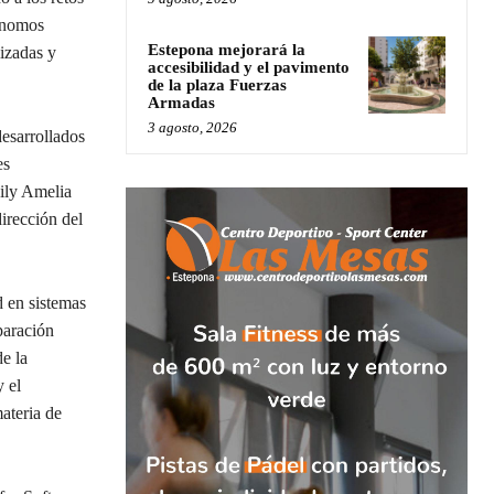
tónomos
Estepona mejorará la
lizadas y
accesibilidad y el pavimento
de la plaza Fuerzas
Armadas
3 agosto, 2026
esarrollados
es
ily Amelia
irección del
d en sistemas
paración
de la
y el
ateria de