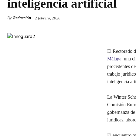
inteligencia artificial
By
Redacción
2 febrero, 2026
El Rectorado d
Málaga
, una c
procedentes de
trabajo jurídic
inteligencia arti
La Winter Scho
Comisión Europ
gobernanza de 
jurídicas, abor
El encuentro of