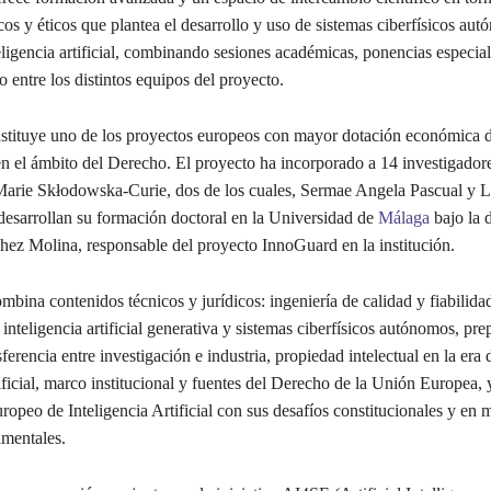
icos y éticos que plantea el desarrollo y uso de sistemas ciberfísicos au
ligencia artificial, combinando sesiones académicas, ponencias especia
o entre los distintos equipos del proyecto.
tituye uno de los proyectos europeos con mayor dotación económica d
en el ámbito del Derecho. El proyecto ha incorporado a 14 investigador
Marie Skłodowska-Curie, dos de los cuales, Sermae Angela Pascual y L
desarrollan su formación doctoral en la Universidad de
Málaga
bajo la d
hez Molina, responsable del proyecto InnoGuard en la institución.
bina contenidos técnicos y jurídicos: ingeniería de calidad y fiabilida
inteligencia artificial generativa y sistemas ciberfísicos autónomos, pre
sferencia entre investigación e industria, propiedad intelectual en la era 
tificial, marco institucional y fuentes del Derecho de la Unión Europea, 
peo de Inteligencia Artificial con sus desafíos constitucionales y en m
mentales.