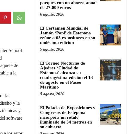
parques con un ahorro anual
de 27.000 euros
6 agosto, 2026
El Certamen Mundial de
Jamón ‘Popi’ de Estepona
reúne a 65 expositores en su
undécima edición
5 agosto, 2026
inter School
d
El Torneo Nocturno de
 paquete de
Ajedrez ‘Ciudad de
able a la
Estepona’ alcanza su
cuadragésima edición el 13
de agosto en el Paseo
Marítimo
5 agosto, 2026
or la
diseño y la
El Palacio de Exposiciones y
 técnicas y
Congresos de Estepona
incorpora un rótulo
del software.
iluminado de 34 metros en
su cubierta
 a los retos
5 agosto, 2026