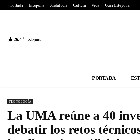
Portada
Estepona
Andalucía
Cultura
Vida
Guia Estepona
C
26.4
Estepona
PORTADA
ES
TECNOLOGÍA
La UMA reúne a 40 inve
debatir los retos técnicos