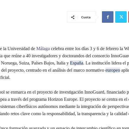
Cuota
e la Universidad de
Málaga
celebra entre los días 3 y 6 de febrero la W
ita que reúne a 40 investigadores y doctorandos del consorcio InnoGuar
 Noruega, Suiza, Países Bajos, Italia y
España
. La institución lidera el
o del proyecto, centrado en el análisis del marco normativo
europeo
aplic
ficial.
ol se enmarca en el proyecto de investigación InnoGuard, financiado p
ea a través del programa Horizon Europe. El proyecto se centra en el 
sistemas ciberfísicos autónomos mediante la integración de perspectivas
dando retos clave como la responsabilidad, la transparencia y la calidad 
rece formación avanzada y un espacio de intercambio científico en torno