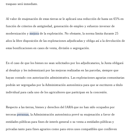
traspaso será inmediato.
Al valor de enajenación de estas tierras se le aplicará una reducción de hasta un 65% en
función de criterios de antigüedad, generación de empleo y esfuerzo inversor de
modernización y
mejora
de la explotación. No obstante, la norma limita durante 25
años la libre disposición de las explotaciones adjudicadas y obliga así a la devolución de
estas bonificaciones en casos de venta, división o segregación.
En el caso de que los bienes no sean solicitados por los adjudicatarios, la Junta obligará
al desalojo y les indemnizará por las mejoras realizadas en las parcelas, siempre que
hayan contado con autorización administrativa. Las explotaciones agrarias comunitarias
podrán ser segregadas por la Administración autonómica para que se escrituren a título
individual para cada uno de los agricultores que participan en la concesión.
Respecto a las tierras, bienes y derechos del IARA que no han sido ocupados por
terceras
personas
, la Administración autonómica prevé su enajenación a favor de
entidades públicas para fines de interés general o su venta a entidades públicas y
privadas tanto para fines agrarios como para otros usos compatibles que conlleven