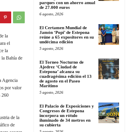
parques con un ahorro anual
de 27.000 euros
6 agosto, 2026
El Certamen Mundial de
Jamón ‘Popi’ de Estepona
de la
reúne a 65 expositores en su
undécima edición
ara el
5 agosto, 2026
ce la
y la Bahía de
El Torneo Nocturno de
Ajedrez ‘Ciudad de
Estepona’ alcanza su
cuadragésima edición el 13
a Agencia
de agosto en el Paseo
Marítimo
os por valor
5 agosto, 2026
s 260
El Palacio de Exposiciones y
Congresos de Estepona
incorpora un rótulo
stria de la
iluminado de 34 metros en
áfico de
su cubierta
5 agosto, 2026