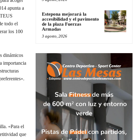
 para acoger
014 apunta a
Estepona mejorará la
e TEUS
accesibilidad y el pavimento
e todo el
de la plaza Fuerzas
Armadas
erar los 100
3 agosto, 2026
ás dinámicos
a importancia
structuras
preferentes».
lla. «Para el
etitividad que