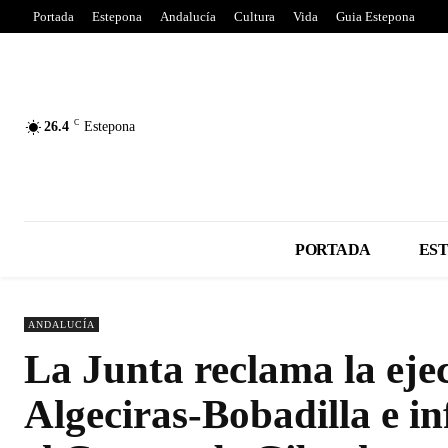
Portada
Estepona
Andalucía
Cultura
Vida
Guia Estepona
C
26.4
Estepona
PORTADA
ES
ANDALUCÍA
La Junta reclama la ejec
Algeciras-Bobadilla e in