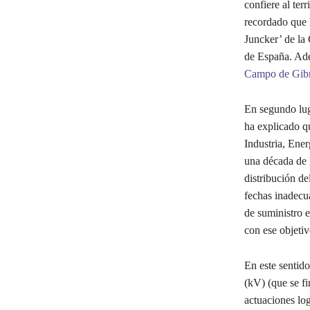
confiere al ter
recordado que l
Juncker’ de la
de España. Ade
Campo de Gibr
En segundo luga
ha explicado qu
Industria, Ene
una década de 
distribución de
fechas inadecu
de suministro e
con ese objetiv
En este sentido
(kV) (que se fi
actuaciones log