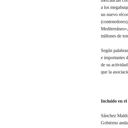
mercancías com
a los megabuqu
un nuevo récor
(contenedores)
Mediterráneo»,
millones de to
Según palabras
e importantes 
de su actividad
que la asociaci
Incluido en e
Sánchez Maldona
Gobierno andalu