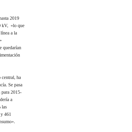
 hasta 2019
0 kV, «lo que
línea a la
»
se quedarían
alimentación
 central, ha
ucía. Se pasa
s para 2015-
dería a
 las
0 y 461
onsumo».