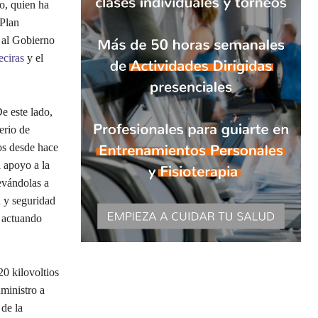
o, quien ha
‘Plan
 al Gobierno
eciras
y el
De este lado,
erio de
os desde hace
l apoyo a la
levándolas a
d y seguridad
 actuando
20 kilovoltios
uministro a
 de la