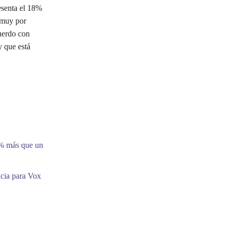
esenta el 18%
, muy por
cuerdo con
y que está
9% más que un
ncia para Vox