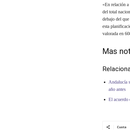
«En relación a
del total nacio
debajo del que
esta planificac
valorada en 60
Mas not
Relacion
Andalucía s
año antes
El acuerdo 
Cuota