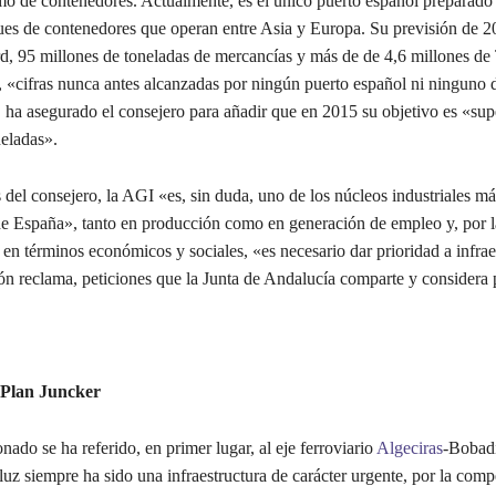
o de contenedores. Actualmente, es el único puerto español preparado
es de contenedores que operan entre Asia y Europa. Su previsión de 2
d, 95 millones de toneladas de mercancías y más de de 4,6 millones d
, «cifras nunca antes alcanzadas por ningún puerto español ni ninguno d
 ha asegurado el consejero para añadir que en 2015 su objetivo es «sup
neladas».
 del consejero, la AGI «es, sin duda, uno de los núcleos industriales m
de España», tanto en producción como en generación de empleo y, por l
 en términos económicos y sociales, «es necesario dar prioridad a infrae
ón reclama, peticiones que la Junta de Andalucía comparte y considera 
l Plan Juncker
do se ha referido, en primer lugar, al eje ferroviario
Algeciras
-Bobadi
z siempre ha sido una infraestructura de carácter urgente, por la comp