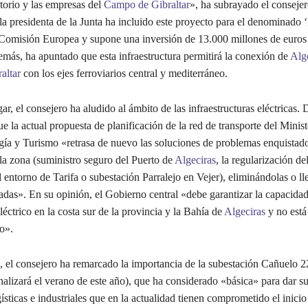
ritorio y las empresas del
Campo de Gibraltar
», ha subrayado el consejer
a presidenta de la Junta ha incluido este proyecto para el denominado 
 Comisión Europea y supone una inversión de 13.000 millones de euros
más, ha apuntado que esta infraestructura permitirá la conexión de
Alg
altar
con los ejes ferroviarios central y mediterráneo.
r, el consejero ha aludido al ámbito de las infraestructuras eléctricas. 
e la actual propuesta de planificación de la red de transporte del Minist
rgía y Turismo «retrasa de nuevo las soluciones de problemas enquistad
la zona (suministro seguro del Puerto de
Algeciras
, la regularización de
l entorno de Tarifa o subestación Parralejo en Vejer), eliminándolas o l
adas». En su opinión, el Gobierno central «debe garantizar la capacida
léctrico en la costa sur de la provincia y la Bahía de
Algeciras
y no está
o».
, el consejero ha remarcado la importancia de la subestación Cañuelo 2
nalizará el verano de este año), que ha considerado «básica» para dar s
ísticas e industriales que en la actualidad tienen comprometido el inicio