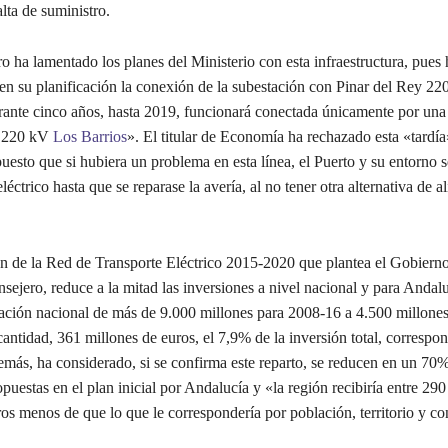
alta de suministro.
ro ha lamentado los planes del Ministerio con esta infraestructura, pues
 en su planificación la conexión de la subestación con Pinar del Rey 22
rante cinco años, hasta 2019, funcionará conectada únicamente por una 
e 220 kV
Los Barrios
». El titular de Economía ha rechazado esta «tardía
puesto que si hubiera un problema en esta línea, el Puerto y su entorno 
eléctrico hasta que se reparase la avería, al no tener otra alternativa de 
ón de la Red de Transporte Eléctrico 2015-2020 que plantea el Gobierno
nsejero, reduce a la mitad las inversiones a nivel nacional y para Andal
cación nacional de más de 9.000 millones para 2008-16 a 4.500 millone
antidad, 361 millones de euros, el 7,9% de la inversión total, correspon
más, ha considerado, si se confirma este reparto, se reducen en un 70%
puestas en el plan inicial por Andalucía y «la región recibiría entre 29
ros menos de que lo que le correspondería por población, territorio y c