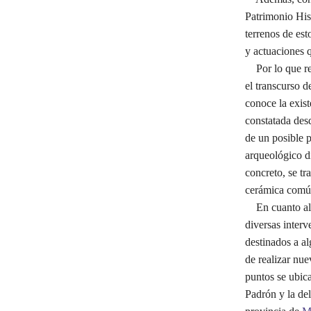
Patrimonio Hist
terrenos de est
y actuaciones q
Por lo que res
el transcurso d
conoce la exist
constatada desd
de un posible p
arqueológico 
concreto, se tr
cerámica comú
En cuanto al e
diversas interv
destinados a al
de realizar nue
puntos se ubica
Padrón y la del