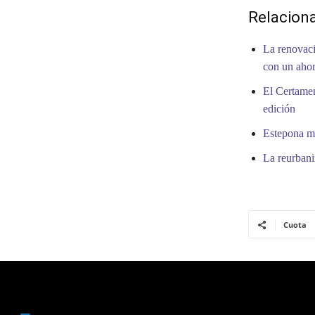
Relacion
La renovaci
con un ahor
El Certamen
edición
Estepona me
La reurbani
Cuota