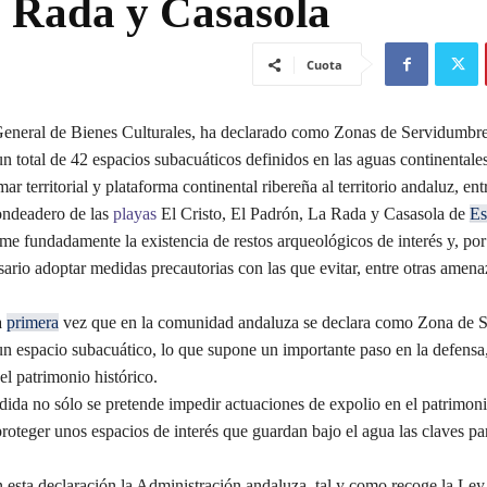
a Rada y Casasola
Cuota
eneral de Bienes Culturales, ha declarado como Zonas de Servidumbr
 total de 42 espacios subacuáticos definidos en las aguas continentales 
ar territorial y plataforma continental ribereña al territorio andaluz, ent
ondeadero de las
playas
El Cristo, El Padrón, La Rada y Casasola de
Es
e fundadamente la existencia de restos arqueológicos de interés y, por 
ario adoptar medidas precautorias con las que evitar, entre otras amenaz
a
primera
vez que en la comunidad andaluza se declara como Zona de 
n espacio subacuático, lo que supone un importante paso en la defensa,
l patrimonio histórico.
a no sólo se pretende impedir actuaciones de expolio en el patrimon
roteger unos espacios de interés que guardan bajo el agua las claves par
ta declaración la Administración andaluza, tal y como recoge la Ley