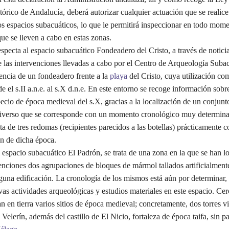
órico de Andalucía, deberá autorizar cualquier actuación que se realice
os espacios subacuáticos, lo que le permitirá inspeccionar en todo mome
ue se lleven a cabo en estas zonas.
pecta al espacio subacuático Fondeadero del Cristo, a través de noticia
e las intervenciones llevadas a cabo por el Centro de Arqueología Subac
encia de un fondeadero frente a la
playa
del Cristo, cuya utilización com
e el s.II a.n.e. al s.X d.n.e. En este entorno se recoge información sobre
ecio de época medieval del s.X, gracias a la localización de un conjunt
diverso que se corresponde con un momento cronológico muy determin
ata de tres redomas (recipientes parecidos a las botellas) prácticamente 
n de dicha época.
spacio subacuático El Padrón, se trata de una zona en la que se han l
enciones dos agrupaciones de bloques de mármol tallados artificialment
guna edificación. La cronología de los mismos está aún por determinar, 
vas actividades arqueológicas y estudios materiales en este espacio. Cer
n en tierra varios sitios de época medieval; concretamente, dos torres vig
 Velerín, además del castillo de El Nicio, fortaleza de época taifa, sin pa