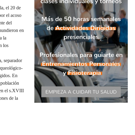
a, el 20 de
por el acoso
nte del
 hundieron en
a la
n los
, separador
rqueológico-
rgidos. En
a población
en el s.XVIII
ones de la