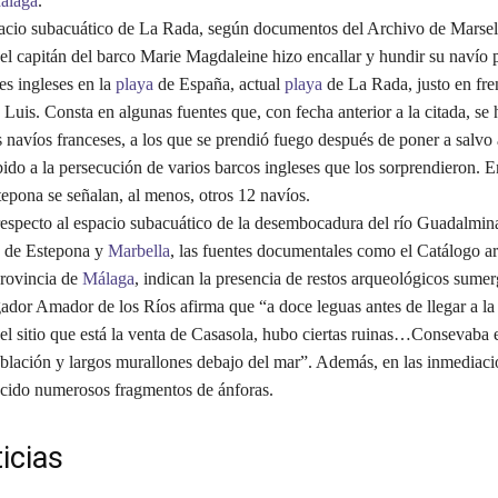
álaga
.
io subacuático de La Rada, según documentos del Archivo de Marsell
el capitán del barco Marie Magdaleine hizo encallar y hundir su navío 
s ingleses en la
playa
de España, actual
playa
de La Rada, justo en fre
 Luis. Consta en algunas fuentes que, con fecha anterior a la citada, se
 navíos franceses, a los que se prendió fuego después de poner a salvo 
bido a la persecución de varios barcos ingleses que los sorprendieron. E
epona se señalan, al menos, otros 12 navíos.
specto al espacio subacuático de la desembocadura del río Guadalmina
s de Estepona y
Marbella
, las fuentes documentales como el Catálogo a
 provincia de
Málaga
, indican la presencia de restos arqueológicos sume
igador Amador de los Ríos afirma que “a doce leguas antes de llegar a l
el sitio que está la venta de Casasola, hubo ciertas ruinas…Consevaba 
oblación y largos murallones debajo del mar”. Además, en las inmediaci
cido numerosos fragmentos de ánforas.
icias