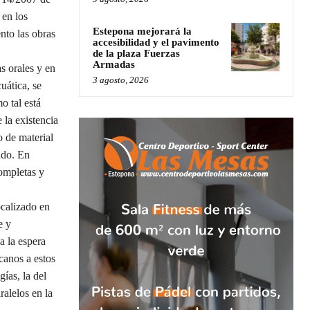
 en los
Estepona mejorará la
nto las obras
accesibilidad y el pavimento
de la plaza Fuerzas
Armadas
s orales y en
3 agosto, 2026
uática, se
o tal está
 la existencia
o de material
ado. En
completas y
ocalizado en
e y
a la espera
canos a estos
ías, la del
ralelos en la