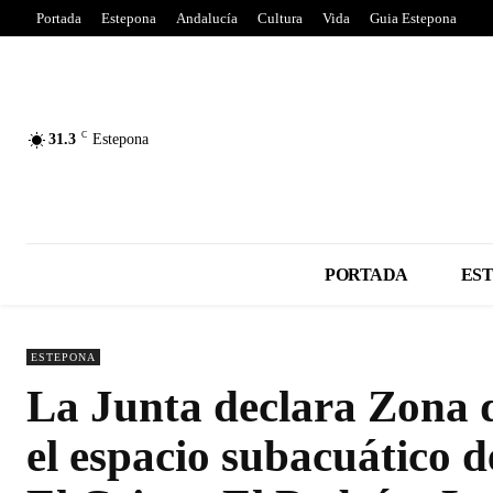
Portada
Estepona
Andalucía
Cultura
Vida
Guia Estepona
C
31.3
Estepona
PORTADA
ES
ESTEPONA
La Junta declara Zona 
el espacio subacuático d