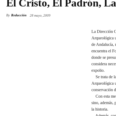
El Cristo, El Padrón, L
By
Redacción
28 mayo, 2009
La Dirección G
Arqueológica un
de Andalucía, m
encuentra el F
donde se presum
considera neces
expolio.
Se trata de l
Arqueológica u
conservación de
Con esta medid
sino, además, p
la historia.
Además, con es