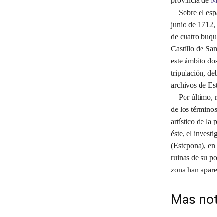
provincia de
M
Sobre el espac
junio de 1712, 
de cuatro buque
Castillo de San
este ámbito dos
tripulación, de
archivos de Est
Por último, re
de los término
artístico de la
éste, el invest
(Estepona), en 
ruinas de su p
zona han apare
Mas not