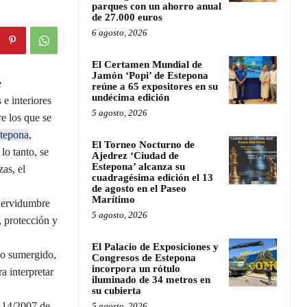
parques con un ahorro anual
de 27.000 euros
6 agosto, 2026
El Certamen Mundial de
Jamón ‘Popi’ de Estepona
e
reúne a 65 expositores en su
undécima edición
e interiores
5 agosto, 2026
re los que se
tepona
,
El Torneo Nocturno de
lo tanto, se
Ajedrez ‘Ciudad de
Estepona’ alcanza su
as, el
cuadragésima edición el 13
de agosto en el Paseo
Marítimo
Servidumbre
5 agosto, 2026
 protección y
El Palacio de Exposiciones y
io sumergido,
Congresos de Estepona
incorpora un rótulo
a interpretar
iluminado de 34 metros en
su cubierta
 14/2007 de
5 agosto, 2026