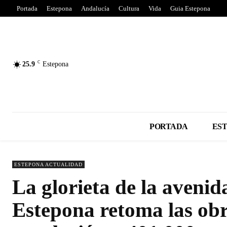
Portada
Estepona
Andalucía
Cultura
Vida
Guia Estepona
C
25.9
Estepona
PORTADA
ES
ESTEPONA ACTUALIDAD
La glorieta de la aveni
Estepona retoma las ob