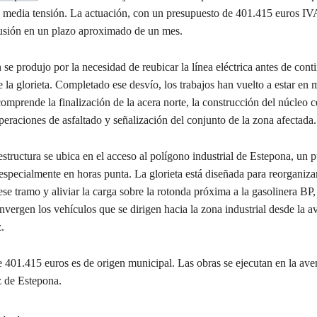
e media tensión. La actuación, con un presupuesto de 401.415 euros IVA
usión en un plazo aproximado de un mes.
 se produjo por la necesidad de reubicar la línea eléctrica antes de cont
 la glorieta. Completado ese desvío, los trabajos han vuelto a estar en
comprende la finalización de la acera norte, la construcción del núcleo ce
peraciones de asfaltado y señalización del conjunto de la zona afectada.
structura se ubica en el acceso al polígono industrial de Estepona, un 
 especialmente en horas punta. La glorieta está diseñada para reorganizar
ese tramo y aliviar la carga sobre la rotonda próxima a la gasolinera BP
vergen los vehículos que se dirigen hacia la zona industrial desde la a
.
e 401.415 euros es de origen municipal. Las obras se ejecutan en la ave
 de Estepona.