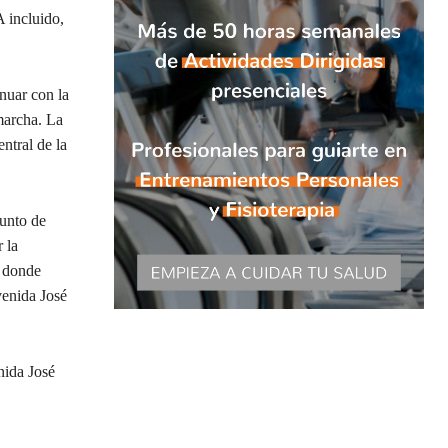
 incluido,
inuar con la
 marcha. La
ntral de la
punto de
 la
, donde
venida José
nida José