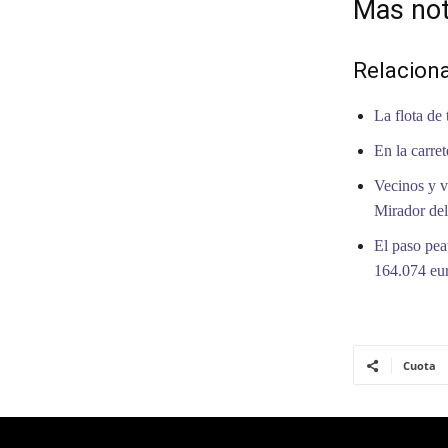
Mas not
Relacion
La flota de
En la carre
Vecinos y v
Mirador de
El paso pea
164.074 eu
Cuota