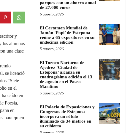
parques con un ahorro anual
de 27.000 euros
6 agosto, 2026
El Certamen Mundial de
Jamón ‘Popi’ de Estepona
scritor y
reúne a 65 expositores en su
undécima edición
y los alumnos
5 agosto, 2026
con una clase
El Torneo Nocturno de
Premio
Ajedrez ‘Ciudad de
Estepona’ alcanza su
l, se licenció
cuadragésima edición el 13
ios “Siete
de agosto en el Paseo
Marítimo
oño en el
5 agosto, 2026
a ha caído en
de Poesía,
El Palacio de Exposiciones y
spaña en
Congresos de Estepona
incorpora un rótulo
las para quien
iluminado de 34 metros en
su cubierta
5 agosto, 2026