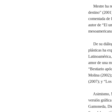
Mestre ha real
destino” (2001
comentada de l
autor de “El un
mesoamericana
De su diálogo c
plásticas ha e
Latinoamérica,
amor de una mu
“Bestiario apó
Molina (2002);
(2007); y “Los 
Asimismo, Mes
versión gráfic
Gamoneda, Die