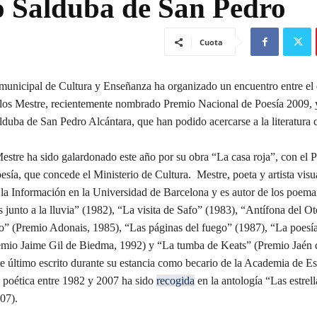
to Salduba de San Pedro
Cuota
municipal de Cultura y Enseñanza ha organizado un encuentro entre el e
los Mestre, recientemente nombrado Premio Nacional de Poesía 2009, 
alduba de San Pedro Alcántara, que han podido acercarse a la literatura 
stre ha sido galardonado este año por su obra “La casa roja”, con el 
sía, que concede el Ministerio de Cultura. Mestre, poeta y artista visua
 la Información en la Universidad de Barcelona y es autor de los poemar
 junto a la lluvia” (1982), “La visita de Safo” (1983), “Antífona del Ot
zo” (Premio Adonais, 1985), “Las páginas del fuego” (1987), “La poesí
emio Jaime Gil de Biedma, 1992) y “La tumba de Keats” (Premio Jaén 
ste último escrito durante su estancia como becario de la Academia de E
poética entre 1982 y 2007 ha sido
recogida
en la antología “Las estrel
007).