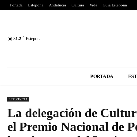
Portada
Estepona
Andalucía
Cultura
Vida
Guia Estepona
C
31.2
Estepona
PORTADA
ES
PROVINCIA
La delegación de Cultur
el Premio Nacional de P