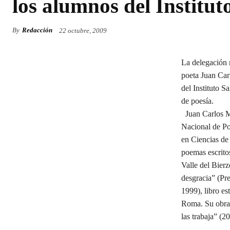
los alumnos del Institu
By
Redacción
22 octubre, 2009
La delegación 
poeta Juan Car
del Instituto S
de poesía.
Juan Carlos Me
Nacional de Poe
en Ciencias de
poemas escritos
Valle del Bier
desgracia” (Pr
1999), libro e
Roma. Su obra 
las trabaja” (2