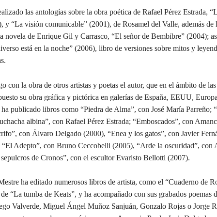
izado las antologías sobre la obra poética de Rafael Pérez Estrada, “
), y “La visión comunicable” (2001), de Rosamel del Valle, además de l
a novela de Enrique Gil y Carrasco, “El señor de Bembibre” (2004); a
iverso está en la noche” (2006), libro de versiones sobre mitos y leyen
s.
on la obra de otros artistas y poetas el autor, que en el ámbito de las 
xpuesto su obra gráfica y pictórica en galerías de España, EEUU, Europ
 ha publicado libros como “Piedra de Alma”, con José María Parreño; 
chacha albina”, con Rafael Pérez Estrada; “Emboscados”, con Amanc
crifo”, con Álvaro Delgado (2000), “Enea y los gatos”, con Javier Fern
 “El Adepto”, con Bruno Ceccobelli (2005), “Arde la oscuridad”, con 
sepulcros de Cronos”, con el escultor Evaristo Bellotti (2007).
tre ha editado numerosos libros de artista, como el “Cuaderno de R
a de “La tumba de Keats”, y ha acompañado con sus grabados poemas 
go Valverde, Miguel Ángel Muñoz Sanjuán, Gonzalo Rojas o Jorge 