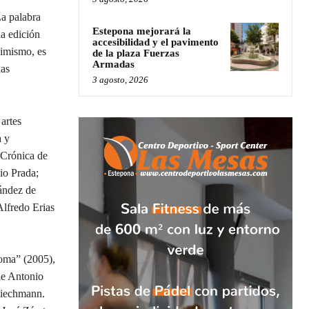
La palabra
Estepona mejorará la
a edición
accesibilidad y el pavimento
simismo, es
de la plaza Fuerzas
Armadas
das
3 agosto, 2026
artes
a y
“Crónica de
io Prada;
ández de
Alfredo Erias
oma” (2005),
de Antonio
Riechmann.