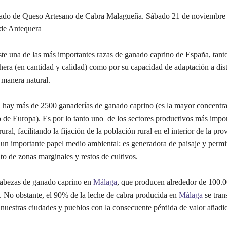
do de Queso Artesano de Cabra Malagueña. Sábado 21 de noviembre e
de Antequera
te una de las más importantes razas de ganado caprino de España, tant
hera (en cantidad y calidad) como por su capacidad de adaptación a dist
 manera natural.
a hay más de 2500 ganaderías de ganado caprino (es la mayor concentr
 de Europa). Es por lo tanto uno de los sectores productivos más impor
ral, facilitando la fijación de la población rural en el interior de la pro
n importante papel medio ambiental: es generadora de paisaje y permit
o de zonas marginales y restos de cultivos.
abezas de ganado caprino en
Málaga
, que producen alrededor de 100.0
o. No obstante, el 90% de la leche de cabra producida en
Málaga
se tran
 nuestras ciudades y pueblos con la consecuente pérdida de valor añadi