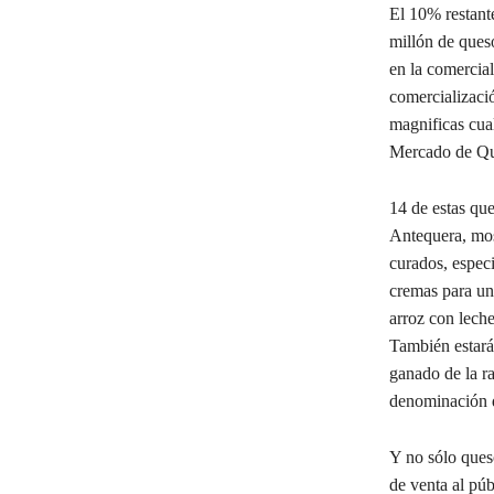
El 10% restante
millón de ques
en la comercial
comercializació
magnificas cua
Mercado de Qu
14 de estas que
Antequera, mos
curados, especi
cremas para unt
arroz con leche
También estarán
ganado de la r
denominación 
Y no sólo ques
de venta al pú