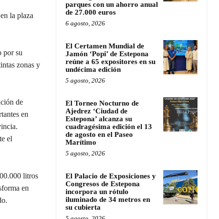
parques con un ahorro anual
de 27.000 euros
n la plaza
6 agosto, 2026
El Certamen Mundial de
o por su
Jamón ‘Popi’ de Estepona
reúne a 65 expositores en su
intas zonas y
undécima edición
5 agosto, 2026
ación de
El Torneo Nocturno de
Ajedrez ‘Ciudad de
tantes en
Estepona’ alcanza su
vincia.
cuadragésima edición el 13
de agosto en el Paseo
e el
Marítimo
5 agosto, 2026
00.000 litros
El Palacio de Exposiciones y
Congresos de Estepona
sforma en
incorpora un rótulo
iluminado de 34 metros en
do.
su cubierta
5 agosto, 2026