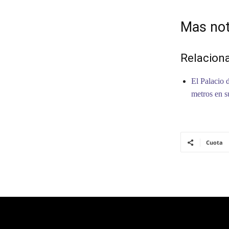
Mas not
Relacion
El Palacio 
metros en s
Cuota