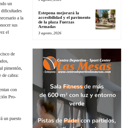
endo un
dificultades
Estepona mejorará la
accesibilidad y el pavimento
necesario a la
de la plaza Fuerzas
onocer sus
Armadas
ez el
3 agosto, 2026
ncisco de
ados,
 al pimentón,
e de cabra:
entan con
ción Pro-
rá un puesto