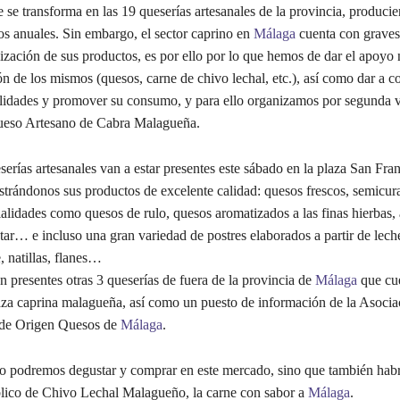
 se transforma en las 19 queserías artesanales de la provincia, produci
os anuales. Sin embargo, el sector caprino en
Málaga
cuenta con graves 
ización de sus productos, es por ello por lo que hemos de dar el apoyo 
n de los mismos (quesos, carne de chivo lechal, etc.), así como dar a c
lidades y promover su consumo, y para ello organizamos por segunda v
eso Artesano de Cabra Malagueña.
serías artesanales van a estar presentes este sábado en la plaza San Fra
trándonos sus productos de excelente calidad: quesos frescos, semicur
alidades como quesos de rulo, quesos aromatizados a las finas hierbas,
ar… e incluso una gran variedad de postres elaborados a partir de lech
, natillas, flanes…
 presentes otras 3 queserías de fuera de la provincia de
Málaga
que cu
aza caprina malagueña, así como un puesto de información de la Asocia
de Origen Quesos de
Málaga
.
o podremos degustar y comprar en este mercado, sino que también hab
blico de Chivo Lechal Malagueño, la carne con sabor a
Málaga
.