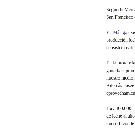
Segundo Merca
San Francisco 
En
Málaga
exis
producción lec
ecosistemas de
En la provinci
ganado caprino
nuestro medio ru
Además posee u
aprovechamient
Hay 300.000 c
de leche al añ
queso fuera de