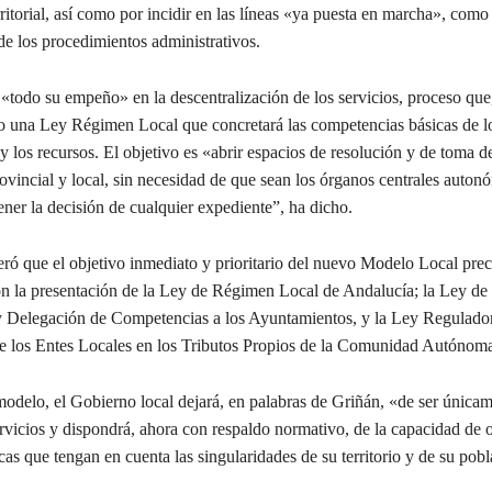
rritorial, así como por incidir en las líneas «ya puesta en marcha», como
de los procedimientos administrativos.
«todo su empeño» en la descentralización de los servicios, proceso que
do una Ley Régimen Local que concretará las competencias básicas de l
 los recursos. El objetivo es «abrir espacios de resolución y de toma d
ovincial y local, sin necesidad de que sean los órganos centrales auton
ner la decisión de cualquier expediente”, ha dicho.
ró que el objetivo inmediato y prioritario del nuevo Modelo Local preci
n la presentación de la Ley de Régimen Local de Andalucía; la Ley de
y Delegación de Competencias a los Ayuntamientos, y la Ley Regulador
de los Entes Locales en los Tributos Propios de la Comunidad Autónom
odelo, el Gobierno local dejará, en palabras de Griñán, «de ser única
rvicios y dispondrá, ahora con respaldo normativo, de la capacidad de 
icas que tengan en cuenta las singularidades de su territorio y de su pob