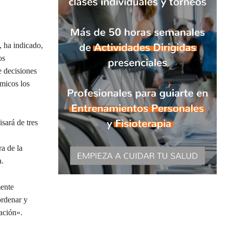
, ha indicado,
os
e decisiones
ómicos los
sará de tres
a de la
a.
mente
ordenar y
lación».