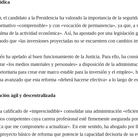
ídica
, el candidato a la Presidencia ha valorado la importancia de la segurida
rmativo «comprensible» y con «vocación de permanencia», ya que, a su
alma de la actividad económica». Así, ha apostado por una legislación g
modo que «las inversiones proyectadas no se encuentren con cambios im
n ha apelado al buen funcionamiento de la Justicia. Para ello, ha cons
ar «los medios materiales y personales» a disposición de la administraci
rioritaria para crear este marco estable para la inversión y el empleo», h
a avanzado que esta reforma «deberá hacerse efectiva» a lo largo de est
ción ágil y descentralizada
a calificado de «imprescindible» consolidar una administración «eficien
ios competentes cuya carrera profesional esté firmemente asegurada po
ca que me comprometo a actualizar». En este sentido, ha abogado por ll
proyecto básico de reforma que potencie la capacidad decisoria de su es