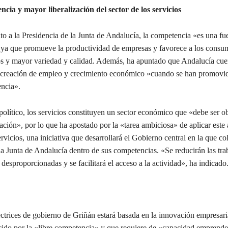
cia y mayor liberalización del sector de los servicios
to a la Presidencia de la Junta de Andalucía, la competencia «es una f
 ya que promueve la productividad de empresas y favorece a los consu
s y mayor variedad y calidad. Además, ha apuntado que Andalucía cue
 creación de empleo y crecimiento económico »cuando se han promovi
ncia».
olítico, los servicios constituyen un sector económico que «debe ser o
ación», por lo que ha apostado por la «tarea ambiciosa» de aplicar este 
rvicios, una iniciativa que desarrollará el Gobierno central en la que co
a Junta de Andalucía dentro de sus competencias. «Se reducirán las tra
o desproporcionadas y se facilitará el acceso a la actividad», ha indicado
ectrices de gobierno de Griñán estará basada en la innovación empresari
cido por la «libre competencia» y que requiere de «capacidad emprende