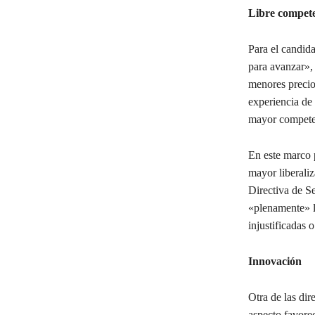
Libre competen
Para el candida
para avanzar»,
menores precio
experiencia de
mayor compete
En este marco p
mayor liberaliz
Directiva de Se
«plenamente» l
injustificadas 
Innovación
Otra de las dir
aspecto favore