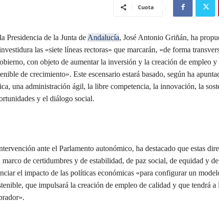
Cuota
la Presidencia de la Junta de
Andalucía
, José Antonio Griñán, ha propu
investidura las «siete líneas rectoras» que marcarán, «de forma transvers
gobierno, con objeto de aumentar la inversión y la creación de empleo y f
enible de crecimiento». Este escensario estará basado, según ha apuntad
ica, una administración ágil, la libre competencia, la innovación, la soste
rtunidades y el diálogo social.
ntervención ante el Parlamento autonómico, ha destacado que estas dire
 marco de certidumbres y de estabilidad, de paz social, de equidad y de
enciar el impacto de las políticas económicas «para configurar un model
tenible, que impulsará la creación de empleo de calidad y que tendrá a
brador».