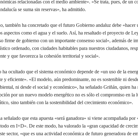
onómicas relacionadas con el medio ambiente». «Se trata, pues, de un
ndalucía se suma sin reservas», ha admitido.
do, también ha concretado que el futuro Gobierno andaluz debe «hacer 
s aspectos como el agua y el suelo. Así, ha resaltado el proyecto de L
 firme de gobierno con un importante consenso social», además de im
stico ordenado, con ciudades habitables para nuestros ciudadanos, res
te y que favorezca la cohesión territorial y social».
o ha ocultado que el sistema económico depende de «un uso de la energ
e y eficiente». «El modelo, aún predominante, no es sostenible ni desde
biental, ni desde el social y económico», ha señalado Griñán, quien ha
pción por un nuevo modelo energético no es sólo el compromiso en la l
tico, sino también con la sostenibilidad del crecimiento económico».
 ha señalado que esta apuesta «será ganadora» si viene acompañada por 
e todo en I+D». De este modo, ha valorado la «gran capacidad de creci
ste sector, «que es una actividad económica de futuro generadora de e