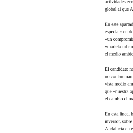
actividades ec
global al que A
En este aparta
especial» en do
«un compromiso
«modelo urbaní
el medio ambien
El candidato n
no contaminant
vista medio am
que «nuestra o
el cambio climá
En esta línea,
inversor, sobr
Andalucía en e