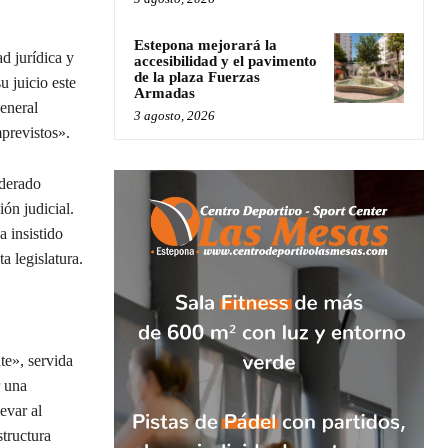
Estepona mejorará la
d jurídica y
accesibilidad y el pavimento
de la plaza Fuerzas
 juicio este
Armadas
eneral
3 agosto, 2026
previstos».
iderado
ón judicial.
a insistido
a legislatura.
te», servida
r una
evar al
tructura