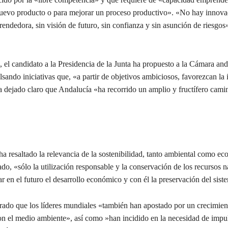
nuevo producto o para mejorar un proceso productivo». «No hay innova
ndedora, sin visión de futuro, sin confianza y sin asunción de riesgos
, el candidato a la Presidencia de la Junta ha propuesto a la Cámara an
sando iniciativas que, «a partir de objetivos ambiciosos, favorezcan la
a dejado claro que Andalucía «ha recorrido un amplio y fructífero cami
 ha resaltado la relevancia de la sostenibilidad, tanto ambiental como e
do, «sólo la utilización responsable y la conservación de los recursos n
r en el futuro el desarrollo económico y con él la preservación del sist
rado que los líderes mundiales «también han apostado por un crecimien
on el medio ambiente», así como »han incidido en la necesidad de impul