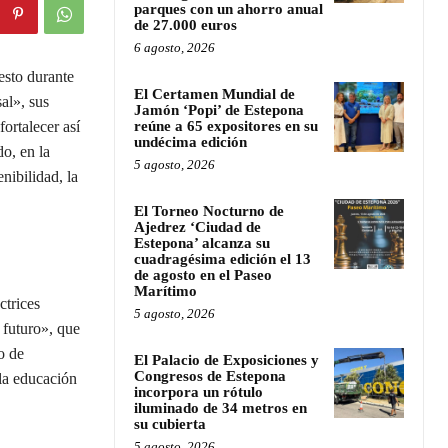
parques con un ahorro anual
de 27.000 euros
6 agosto, 2026
esto durante
El Certamen Mundial de
al», sus
Jamón ‘Popi’ de Estepona
ortalecer así
reúne a 65 expositores en su
undécima edición
o, en la
5 agosto, 2026
nibilidad, la
El Torneo Nocturno de
Ajedrez ‘Ciudad de
Estepona’ alcanza su
cuadragésima edición el 13
de agosto en el Paseo
Marítimo
ctrices
5 agosto, 2026
 futuro», que
o de
El Palacio de Exposiciones y
Congresos de Estepona
 la educación
incorpora un rótulo
iluminado de 34 metros en
su cubierta
5 agosto, 2026