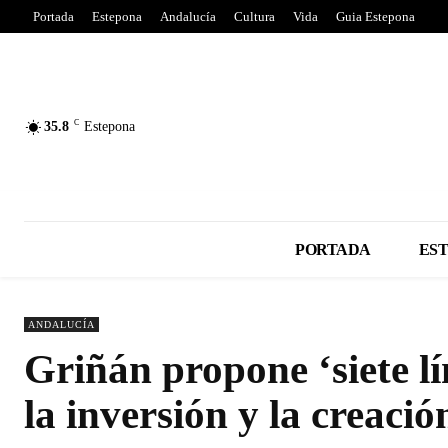
Portada
Estepona
Andalucía
Cultura
Vida
Guia Estepona
C
35.8
Estepona
PORTADA
ES
ANDALUCÍA
Griñán propone ‘siete l
la inversión y la creaci