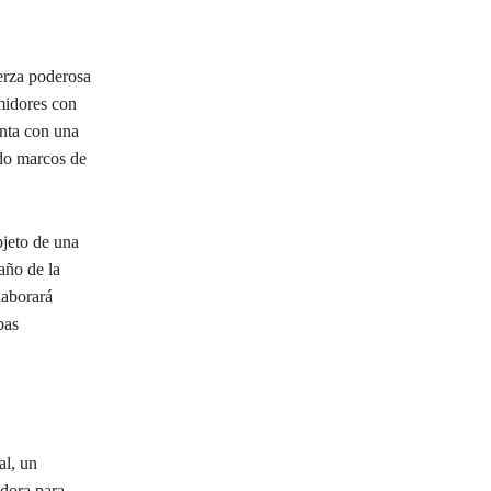
uerza poderosa
midores con
nta con una
do marcos de
bjeto de una
año de la
laborará
bas
.
al, un
dora para