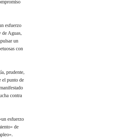
 compromiso
un esfuerzo
ey de Aguas,
pulsar un
petuosas con
ía, prudente,
 el punto de
 manifestado
ucha contra
«un esfuerzo
miento» de
mpleo».