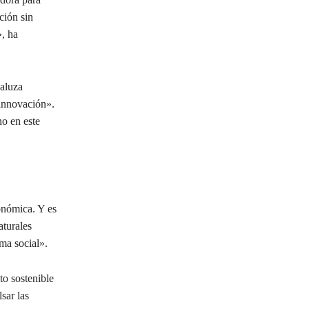
ción sin
», ha
daluza
 innovación».
no en este
conómica. Y es
aturales
ema social».
to sostenible
sar las