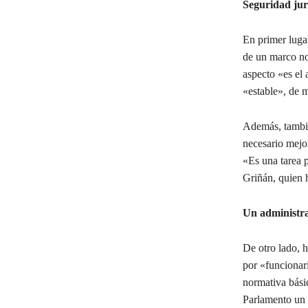
Seguridad jur
En primer lugar
de un marco no
aspecto «es el 
«estable», de 
Además, tambié
necesario mejor
«Es una tarea p
Griñán, quien h
Un administra
De otro lado, h
por «funcionar
normativa bási
Parlamento un 