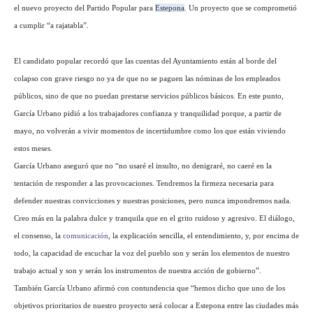
el nuevo proyecto del Partido Popular para
Estepona
. Un proyecto que se comprometió
a cumplir “a rajatabla”.
El candidato popular recordó que las cuentas del Ayuntamiento están al borde del
colapso con grave riesgo no ya de que no se paguen las nóminas de los empleados
públicos, sino de que no puedan prestarse servicios públicos básicos. En este punto,
García Urbano pidió a los trabajadores confianza y tranquilidad porque, a partir de
mayo, no volverán a vivir momentos de incertidumbre como los que están viviendo
estos meses.
García Urbano aseguró que no “no usaré el insulto, no denigraré, no caeré en la
tentación de responder a las provocaciones. Tendremos la firmeza necesaria para
defender nuestras convicciones y nuestras posiciones, pero nunca impondremos nada.
Creo más en la palabra dulce y tranquila que en el grito ruidoso y agresivo. El diálogo,
el consenso, la
comunicación
, la explicación sencilla, el entendimiento, y, por encima de
todo, la capacidad de escuchar la voz del pueblo son y serán los elementos de nuestro
trabajo actual y son y serán los instrumentos de nuestra acción de gobierno”.
También García Urbano afirmó con contundencia que “hemos dicho que uno de los
objetivos prioritarios de nuestro proyecto será colocar a Estepona entre las ciudades más