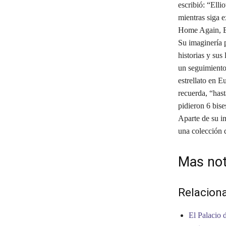
escribió: “Elli
mientras siga e
Home Again, El
Su imaginería p
historias y sus
un seguimiento
estrellato en E
recuerda, “has
pidieron 6 bise
Aparte de su im
una colección d
Mas not
Relacion
El Palacio 