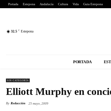
Portada
Estepona
Andalucía
Cultura
Vida
Guia Estepona
C
32.5
Estepona
PORTADA
ES
SIN CATEGORÍA
Elliott Murphy en conci
By
Redacción
25 mayo, 2009