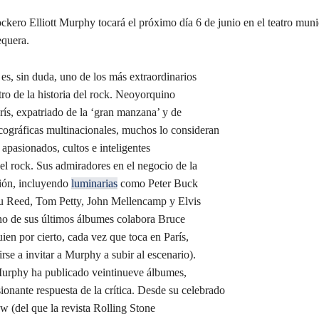
rockero Elliott Murphy tocará el próximo día 6 de junio en el teatro muni
equera.
es, sin duda, uno de los más extraordinarios
ro de la historia del rock. Neoyorquino
rís, expatriado de la ‘gran manzana’ y de
scográficas multinacionales, muchos lo consideran
apasionados, cultos e inteligentes
el rock. Sus admiradores en el negocio de la
ión, incluyendo
luminarias
como Peter Buck
u Reed, Tom Petty, John Mellencamp y Elvis
no de sus últimos álbumes colabora Bruce
ien por cierto, cada vez que toca en París,
irse a invitar a Murphy a subir al escenario).
urphy ha publicado veintinueve álbumes,
onante respuesta de la crítica. Desde su celebrado
 (del que la revista Rolling Stone