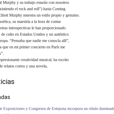
ott Murphy y su trabajo estarán con nosotros
xistiendo el rock and roll”) hasta Coming
liott Murphy muestra un estilo propio y genuino.
oética, su maestría a la hora de contar
 letras introspectivas le han proporcionado
 de culto en Estados Unidos y un auténtico
uropa. “Pensaba que nadie me conocía allí”,
ta que en mi primer concierto en París me
s”.
presionante creatividad musical, ha escrito
e relatos cortos y una novela,
icias
adas
de Exposiciones y Congresos de Estepona incorpora un rótulo iluminad