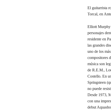
El guitarrista 
Torcal, en Ant
Elliott Murphy 
personajes dent
residente en Pa
las grandes di
uno de los más 
compositores d
música son leg
de R.E.M., Lo
Costello. En u
Springsteen (qu
no puede resist
Desde 1973, M
con una impresi
debut Aquashow