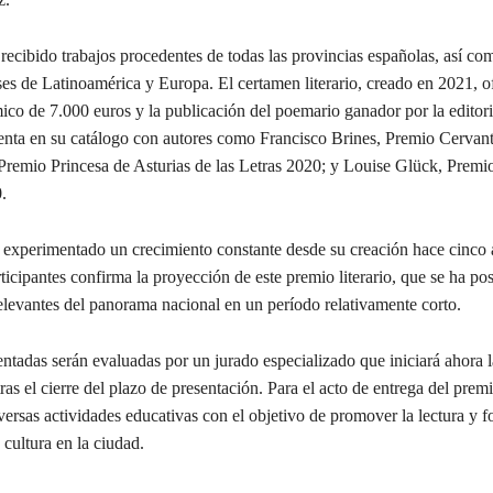
recibido trabajos procedentes de todas las provincias españolas, así co
es de Latinoamérica y Europa. El certamen literario, creado en 2021, o
co de 7.000 euros y la publicación del poemario ganador por la editori
enta en su catálogo con autores como Francisco Brines, Premio Cervan
remio Princesa de Asturias de las Letras 2020; y Louise Glück, Premi
.
 experimentado un crecimiento constante desde su creación hace cinco 
ticipantes confirma la proyección de este premio literario, que se ha po
elevantes del panorama nacional en un período relativamente corto.
ntadas serán evaluadas por un jurado especializado que iniciará ahora l
ras el cierre del plazo de presentación. Para el acto de entrega del prem
rsas actividades educativas con el objetivo de promover la lectura y fo
 cultura en la ciudad.