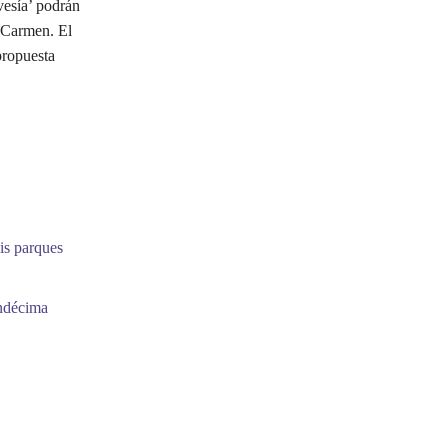
vesía’ podrán
l Carmen. El
propuesta
is parques
undécima