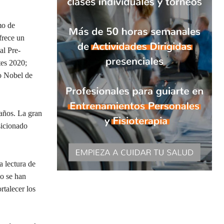
mo de
frece un
al Pre-
tes 2020;
o Nobel de
años. La gran
sicionado
a lectura de
io se han
rtalecer los