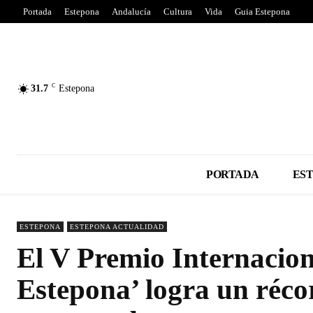
Portada
Estepona
Andalucía
Cultura
Vida
Guia Estepona
C
31.7
Estepona
PORTADA
ES
ESTEPONA
ESTEPONA ACTUALIDAD
El V Premio Internacion
Estepona’ logra un réco