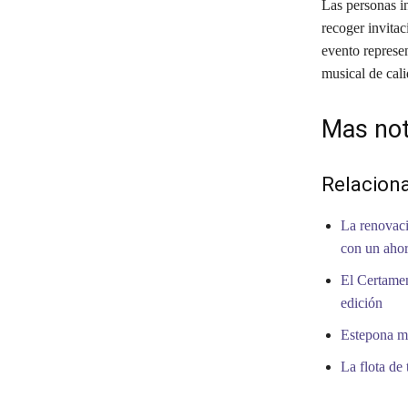
Las personas in
recoger invitac
evento represe
musical de cali
Mas not
Relacion
La renovaci
con un ahor
El Certamen
edición
Estepona me
La flota de