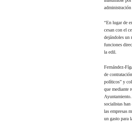
inasumible por 
administración
“En lugar de e
cesan con el ce
dejándoles un 
funciones direc
la edil.
Fernández-Fígar
de contratación
políticos” y co
que mediante re
Ayuntamiento. 
socialistas ha
las empresas m
un gasto para l