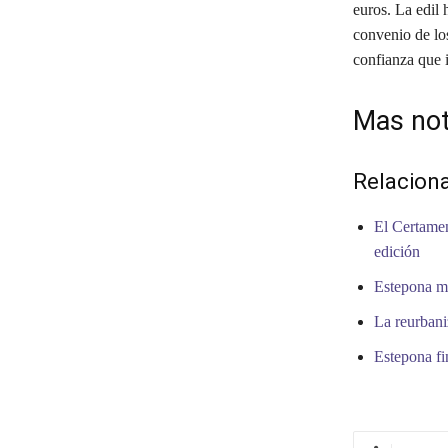
euros. La edil
convenio de los
confianza que 
Mas not
Relacion
El Certamen
edición
Estepona me
La reurbani
Estepona fi