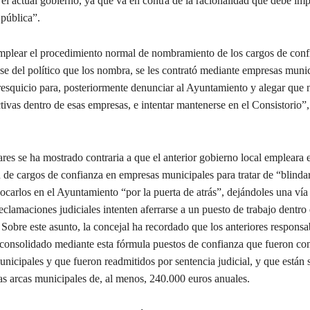
el actual gobierno, ya que va en contra de la racionalidad que debe im
 pública”.
mplear el procedimiento normal de nombramiento de los cargos de conf
se del político que los nombra, se les contrató mediante empresas muni
resquicio para, posteriormente denunciar al Ayuntamiento y alegar que 
tivas dentro de esas empresas, e intentar mantenerse en el Consistorio”,
es se ha mostrado contraria a que el anterior gobierno local empleara 
 de cargos de confianza en empresas municipales para tratar de “blindar
locarlos en el Ayuntamiento “por la puerta de atrás”, dejándoles una vía 
clamaciones judiciales intenten aferrarse a un puesto de trabajo dentro 
Sobre este asunto, la concejal ha recordado que los anteriores responsa
n consolidado mediante esta fórmula puestos de confianza que fueron con
unicipales y que fueron readmitidos por sentencia judicial, y que están
as arcas municipales de, al menos, 240.000 euros anuales.