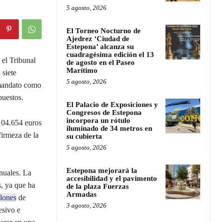
5 agosto, 2026
El Torneo Nocturno de
Ajedrez ‘Ciudad de
Estepona’ alcanza su
cuadragésima edición el 13
 el Tribunal
de agosto en el Paseo
Marítimo
 siete
5 agosto, 2026
 mandato como
puestos.
El Palacio de Exposiciones y
Congresos de Estepona
incorpora un rótulo
 104.654 euros
iluminado de 34 metros en
firmeza de la
su cubierta
5 agosto, 2026
Estepona mejorará la
nuales. La
accesibilidad y el pavimento
s, ya que ha
de la plaza Fuerzas
Armadas
lones
de
3 agosto, 2026
esivo e