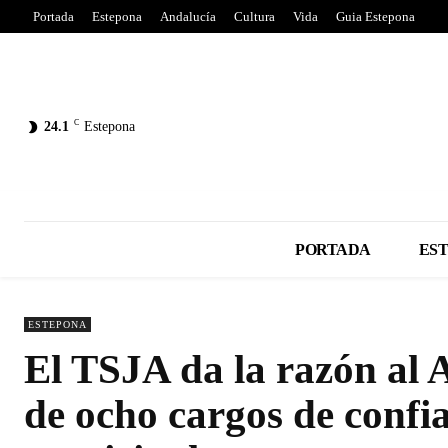
Portada
Estepona
Andalucía
Cultura
Vida
Guia Estepona
C
24.1
Estepona
PORTADA
ES
ESTEPONA
El TSJA da la razón al 
de ocho cargos de confi