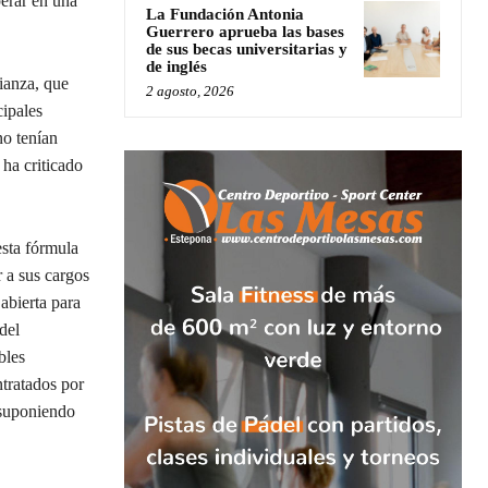
perar en una
La Fundación Antonia
Guerrero aprueba las bases
de sus becas universitarias y
de inglés
ianza, que
2 agosto, 2026
cipales
no tenían
 ha criticado
esta fórmula
 a sus cargos
abierta para
del
bles
tratados por
 suponiendo