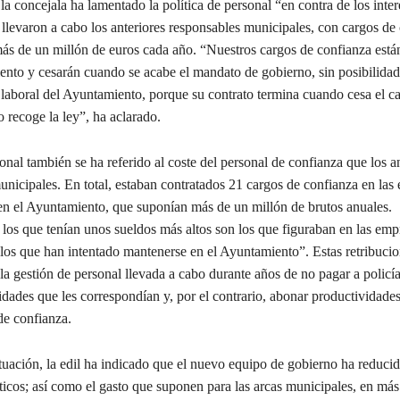
la concejala ha lamentado la política de personal “en contra de los inter
llevaron a cabo los anteriores responsables municipales, con cargos de
ás de un millón de euros cada año. “Nuestros cargos de confianza está
ento y cesarán cuando se acabe el mandato de gobierno, sin posibilida
laboral del Ayuntamiento, porque su contrato termina cuando cesa el ca
lo recoge la ley”, ha aclarado.
onal también se ha referido al coste del personal de confianza que los a
unicipales. En total, estaban contratados 21 cargos de confianza en las
en el Ayuntamiento, que suponían más de un millón de brutos anuales.
 los que tenían unos sueldos más altos son los que figuraban en las emp
 los que han intentado mantenerse en el Ayuntamiento”. Estas retribuci
la gestión de personal llevada a cabo durante años de no pagar a polic
dades que les correspondían y, por el contrario, abonar productividades
de confianza.
ituación, la edil ha indicado que el nuevo equipo de gobierno ha reduci
íticos; así como el gasto que suponen para las arcas municipales, en má