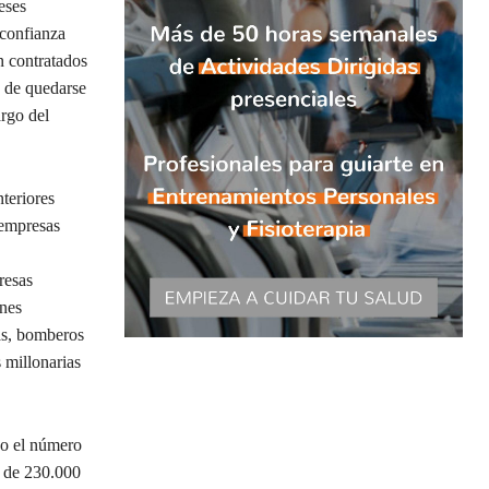
eses
 confianza
n contratados
d de quedarse
rgo del
nteriores
 empresas
resas
ones
ías, bomberos
 millonarias
do el número
s de 230.000