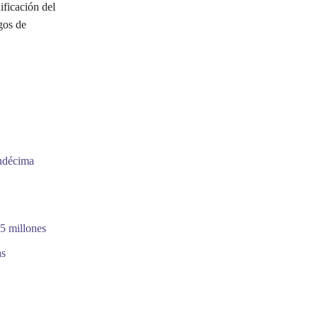
ificación del
gos de
undécima
5 millones
as