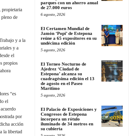
parques con un ahorro anual
de 27.000 euros
 propietaria
6 agosto, 2026
e pleno de
El Certamen Mundial de
Jamón ‘Popi’ de Estepona
reúne a 65 expositores en su
Trabajo y a la
undécima edición
riales y a
5 agosto, 2026
desde el
os propios
El Torneo Nocturno de
Ajedrez ‘Ciudad de
 ahora
Estepona’ alcanza su
cuadragésima edición el 13
de agosto en el Paseo
Marítimo
dores “es
5 agosto, 2026
do el
 acuerdo
El Palacio de Exposiciones y
Congresos de Estepona
mostrada por
incorpora un rótulo
dicha acción
iluminado de 34 metros en
su cubierta
 la libertad
5 agosto, 2026