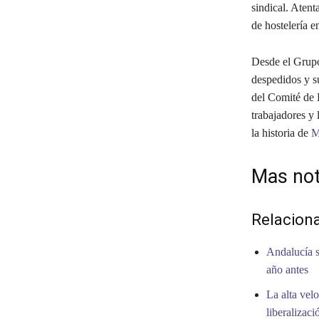
sindical. Atent
de hostelería e
Desde el Grupo
despedidos y s
del Comité de 
trabajadores y
la historia de
M
Mas not
Relacion
Andalucía s
año antes
La alta vel
liberalizaci