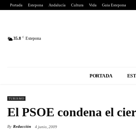
Portada
Estepona
Andalucía
Cultura
Vida
Guia Estepona
C
35.8
Estepona
PORTADA
ES
TURISMO
El PSOE condena el cier
By
Redacción
4 junio, 2009