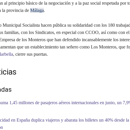
an al principio básico de la negociación y a la paz social respetada por t
n la provincia de
Málaga
.
 Municipal Socialista hacen pública su solidaridad con los 180 trabaja
us familias, con los Sindicatos, en especial con CCOO, así como con el
Empresa de los Monteros que han defendido incansablemente los interes
 lamentan que un establecimiento tan señero como Los Monteros, que f
arbella
, cierre sus puertas.
icias
adas
uma 1,45 millones de pasajeros aéreos internacionales en junio, un 7,
ocidad en España duplica viajeros y abarata los billetes un 40% desde la
ón