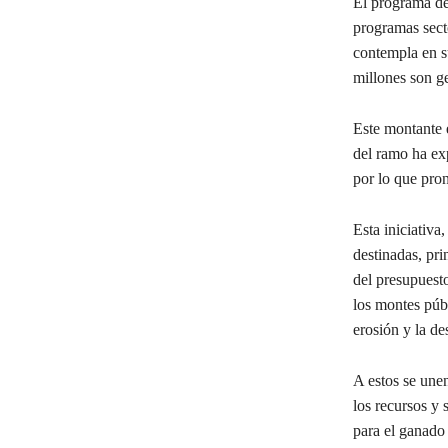
El programa de
programas sect
contempla en su
millones son g
Este montante 
del ramo ha exp
por lo que pron
Esta iniciativa
destinadas, pr
del presupuesto
los montes públ
erosión y la de
A estos se unen
los recursos y 
para el ganado 