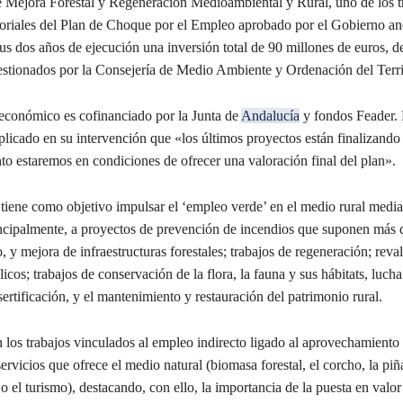
 Mejora Forestal y Regeneración Medioambiental y Rural, uno de los t
oriales del Plan de Choque por el Empleo aprobado por el Gobierno an
s dos años de ejecución una inversión total de 90 millones de euros, d
estionados por la Consejería de Medio Ambiente y Ordenación del Terri
económico es cofinanciado por la Junta de
Andalucía
y fondos Feader. 
licado en su intervención que «los últimos proyectos están finalizando 
to estaremos en condiciones de ofrecer una valoración final del plan».
, tiene como objetivo impulsar el ‘empleo verde’ en el medio rural medi
incipalmente, a proyectos de prevención de incendios que suponen más d
, y mejora de infraestructuras forestales; trabajos de regeneración; reva
icos; trabajos de conservación de la flora, la fauna y sus hábitats, lucha
sertificación, y el mantenimiento y restauración del patrimonio rural.
 los trabajos vinculados al empleo indirecto ligado al aprovechamiento 
servicios que ofrece el medio natural (biomasa forestal, el corcho, la piñ
o el turismo), destacando, con ello, la importancia de la puesta en val