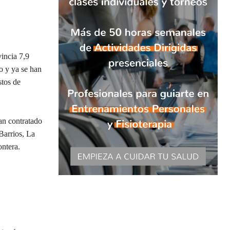
vincia 7,9
o y ya se han
stos de
an contratado
Barrios, La
ontera.