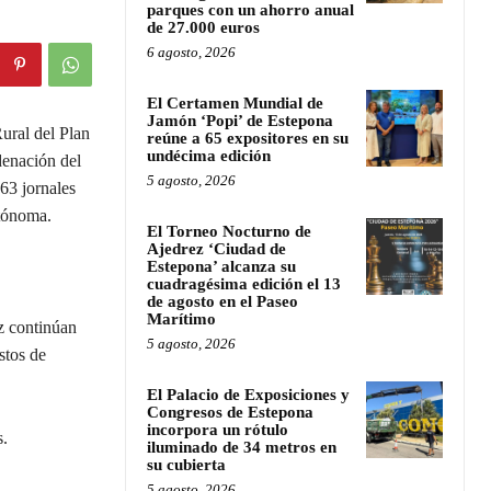
parques con un ahorro anual
de 27.000 euros
6 agosto, 2026
El Certamen Mundial de
Jamón ‘Popi’ de Estepona
ural del Plan
reúne a 65 expositores en su
undécima edición
enación del
5 agosto, 2026
63 jornales
utónoma.
El Torneo Nocturno de
Ajedrez ‘Ciudad de
Estepona’ alcanza su
cuadragésima edición el 13
de agosto en el Paseo
Marítimo
ez continúan
5 agosto, 2026
stos de
El Palacio de Exposiciones y
Congresos de Estepona
incorpora un rótulo
s.
iluminado de 34 metros en
su cubierta
5 agosto, 2026