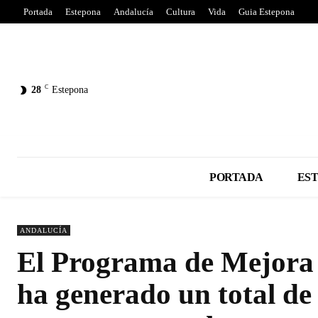
Portada
Estepona
Andalucía
Cultura
Vida
Guia Estepona
C
28
Estepona
PORTADA
ES
ANDALUCÍA
El Programa de Mejora 
ha generado un total de