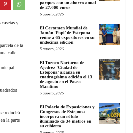
parques con un ahorro anual
de 27.000 euros
6 agosto, 2026
 casetas y
El Certamen Mundial de
Jamón ‘Popi’ de Estepona
reúne a 65 expositores en su
undécima edición
parcela de la
5 agosto, 2026
una calle
El Torneo Nocturno de
unicipal
Ajedrez ‘Ciudad de
Estepona’ alcanza su
cuadragésima edición el 13
de agosto en el Paseo
Marítimo
cuadrados
5 agosto, 2026
El Palacio de Exposiciones y
Congresos de Estepona
se reducirá
incorpora un rótulo
 en la parte
iluminado de 34 metros en
su cubierta
5 agosto, 2026