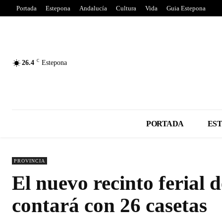
Portada
Estepona
Andalucía
Cultura
Vida
Guia Estepona
C
26.4
Estepona
PORTADA
ES
PROVINCIA
El nuevo recinto ferial
contará con 26 casetas