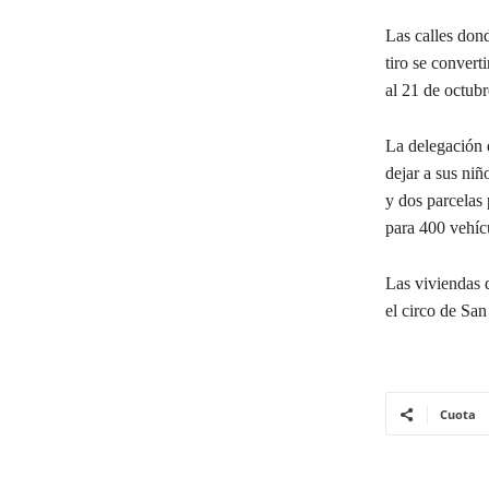
Las calles don
tiro se convert
al 21 de octubr
La delegación 
dejar a sus ni
y dos parcelas 
para 400 vehícu
Las viviendas d
el circo de San
Cuota