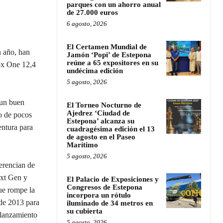
parques con un ahorro anual
de 27.000 euros
6 agosto, 2026
El Certamen Mundial de
n año, han
Jamón ‘Popi’ de Estepona
reúne a 65 expositores en su
x One 12,4
undécima edición
5 agosto, 2026
 un buen
El Torneo Nocturno de
Ajedrez ‘Ciudad de
to de pocos
Estepona’ alcanza su
entura para
cuadragésima edición el 13
de agosto en el Paseo
Marítimo
5 agosto, 2026
erencian de
ext Gen y
El Palacio de Exposiciones y
Congresos de Estepona
ue rompe la
incorpora un rótulo
 de 2013 para
iluminado de 34 metros en
su cubierta
 lanzamiento
5 agosto, 2026