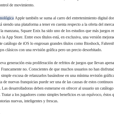
ontrol de movimiento.
cnológica
Apple también se suma al carro del entretenimiento digital do
á siendo una plataforma a tener en cuenta respecto a la oferta del merca
e la manzana, Square Enix ha sido uno de los estudios que más juegos r
 la App Store. Entre esos títulos está, en exclusiva, una versión mejora
te catálogo de iOS lo engrosan grandes títulos como Bioshock, Fahrenhe
os clásicos con una revisión gráfica pero un precio desorbitado.
eva generación esta proliferación de refritos de juegos que llevan apen
 Francamente no. Conscientes de que muchos usuarios no han disfrutad
a simple excusa de relanzarlos basándose en una mínima revisión gráfica
ta de nuevas franquicias puede ser una de las causas de estos continuos
 Las desarrolladoras deben esmerarse en ofrecer al usuario un catálogo
 Tratar a los jugadores como simples beneficios es un equívoco, éstos 
storias nuevas, inteligentes y frescas.
o