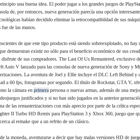
rincipio una buena idea. El poder jugar a los grandes juegos de PlaySta
sola de, por entonces, nueva generación parecía una opción interesante
cnológicas habían decidido eliminar la retrocompatibildad de sus máqui
es fue de las manos.
scientes de que este tipo producto está siendo sobreexplotado, no hay 
que demuestran existir no sólo para el beneficio económico de sus cread
l disfrute de sus compradores. The Last Of Us Remastered, exclusivo d
ft Auto V lanzado para las consolas de nueva generación de Sony y Mi
erizaciones. La aventura de Joel y Ellie incluye el DLC Left Behind y 
dad a 60 fps, fotogramas por segundo. El título de Rockstar, GTA V, of
omo la cámara en
primera
persona o nuevas armas, además de una mejor
deojuegos justificados y si no han sido jugados en la anterior generaci
na de las remasterizaciones con más aprecio por parte de la crítica espec
ighter II Turbo HD Remix para PlayStation 3 y Xbox 360, juego que qu
erca al remake que a un refrito de un clásico.
a de la moneda, aventurarse a decir que hay malas versiones HD de jueg