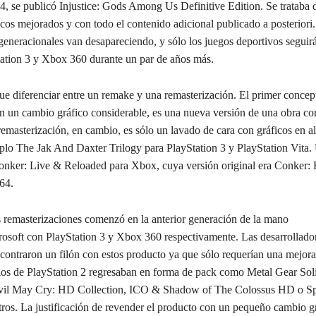
 4, se publicó Injustice: Gods Among Us Definitive Edition. Se trataba
icos mejorados y con todo el contenido adicional publicado a posteriori
ergeneracionales van desapareciendo, y sólo los juegos deportivos segui
ation 3 y Xbox 360 durante un par de años más.
e diferenciar entre un remake y una remasterización. El primer concept
n un cambio gráfico considerable, es una nueva versión de una obra c
emasterización, en cambio, es sólo un lavado de cara con gráficos en al
lo The Jak And Daxter Trilogy para PlayStation 3 y PlayStation Vita.
nker: Live & Reloaded para Xbox, cuya versión original era Conker:
64.
 remasterizaciones comenzó en la anterior generación de la mano
osoft con PlayStation 3 y Xbox 360 respectivamente. Las desarrollado
contraron un filón con estos producto ya que sólo requerían una mejora
tulos de PlayStation 2 regresaban en forma de pack como Metal Gear So
evil May Cry: HD Collection, ICO & Shadow of The Colossus HD o Spl
tros. La justificación de revender el producto con un pequeño cambio g