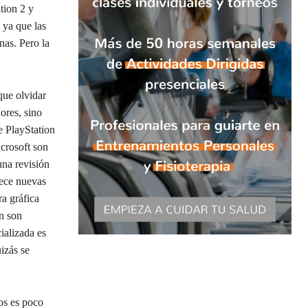
tion 2 y
 ya que las
nas. Pero la
que olvidar
ores, sino
e PlayStation
crosoft son
una revisión
rece nuevas
a gráfica
ón son
ializada es
izás se
os es poco