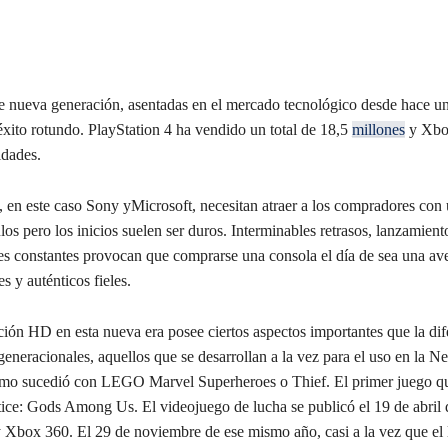
e nueva generación, asentadas en el mercado tecnológico desde hace u
éxito rotundo. PlayStation 4 ha vendido un total de 18,5
millones
y Xbo
idades.
 en este caso Sony yMicrosoft, necesitan atraer a los compradores con
ulos pero los inicios suelen ser duros. Interminables retrasos, lanzamien
es constantes provocan que comprarse una consola el día de sea una av
s y auténticos fieles.
ción HD en esta nueva era posee ciertos aspectos importantes que la dif
ergeneracionales, aquellos que se desarrollan a la vez para el uso en la N
omo sucedió con LEGO Marvel Superheroes o Thief. El primer juego q
tice: Gods Among Us. El videojuego de lucha se publicó el 19 de abril
y Xbox 360. El 29 de noviembre de ese mismo año, casi a la vez que el