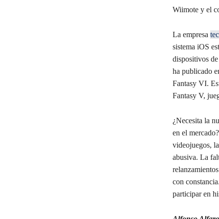
Wiimote y el c
La empresa
te
sistema iOS est
dispositivos d
ha publicado en
Fantasy VI. Es
Fantasy V, jueg
¿Necesita la nu
en el mercado?
videojuegos, l
abusiva. La fal
relanzamientos.
con constancia.
participar en hi
Alfonso Alfar