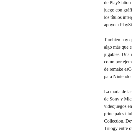
de PlayStation
juego con gráf
los títulos int
apoyo a PlaySt
También hay qu
algo más que e
jugables. Una r
como por ejemp
de remake esCo
para Nintendo 
La moda de las
de Sony y Micr
videojuegos en
principales tí
Collection, D
Trilogy entre o