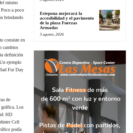
 del mismo
. Poco a poco
Estepona mejorará la
rán brindando
accesibilidad y el pavimento
de la plaza Fuerzas
Armadas
3 agosto, 2026
o consiste en
on cambios
ta definición
 Un ejemplo
 Bad Fur Day
ras de
 gráfica. Los
lid: HD
inter Cell
ráfico podía