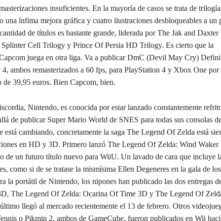
emasterizaciones insuficientes. En la mayoría de casos se trata de trilogí
o una ínfima mejora gráfica y cuatro ilustraciones desbloqueables a un 
cantidad de títulos es bastante grande, liderada por The Jak and Daxter
 Splinter Cell Trilogy y Prince Of Persia HD Trilogy. Es cierto que la
 Capcom juega en otra liga. Va a publicar DmC (Devil May Cry) Definit
4, ambos remasterizados a 60 fps, para PlayStation 4 y Xbox One por 
o de 39,95 euros. Bien Capcom, bien.
iscordia, Nintendo, es conocida por estar lanzado constantemente refrito
llá de publicar Super Mario World de SNES para todas sus consolas d
e está cambiando, concretamente la saga The Legend Of Zelda está sien
aciones en HD y 3D. Primero lanzó The Legend Of Zelda: Wind Waker
vo de un futuro título nuevo para WiiU. Un lavado de cara que incluye l
ies, como si de se tratase la mismísima Ellen Degeneres en la gala de los
a la portátil de Nintendo, los nipones han publicado las dos entregas 
 3D, The Legend Of Zelda: Ocarina Of Time 3D y The Legend Of Zelda
último llegó al mercado recientemente el 13 de febrero. Otros videoju
ennis o Pikmin 2, ambos de GameCube, fueron publicados en Wii haci