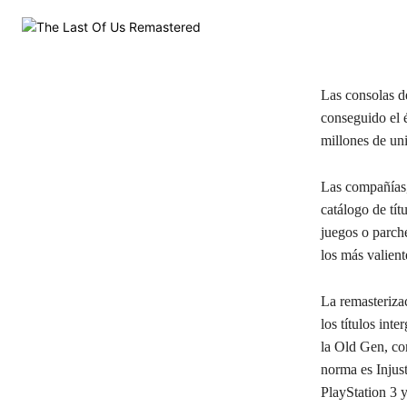
Las consolas d
conseguido el 
millones de un
Las compañías,
catálogo de tít
juegos o parch
los más valiente
La remasteriza
los títulos int
la Old Gen, c
norma es Injus
PlayStation 3 