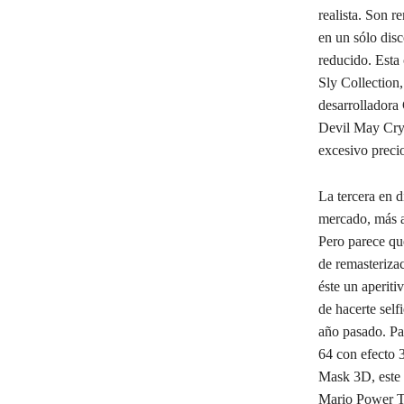
realista. Son r
en un sólo disc
reducido. Esta 
Sly Collection,
desarrolladora
Devil May Cry 
excesivo preci
La tercera en d
mercado, más a
Pero parece qu
de remasteriz
éste un aperiti
de hacerte self
año pasado. Par
64 con efecto
Mask 3D, este 
Mario Power T