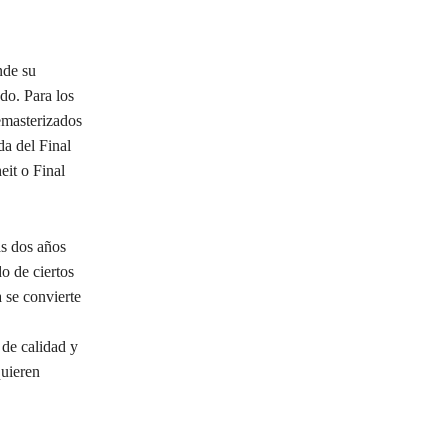
nde su
do. Para los
emasterizados
da del Final
it o Final
as dos años
o de ciertos
 se convierte
 de calidad y
quieren