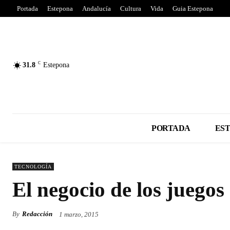
Portada
Estepona
Andalucía
Cultura
Vida
Guia Estepona
C
31.8
Estepona
PORTADA
ES
TECNOLOGÍA
El negocio de los juegos
By
Redacción
1 marzo, 2015