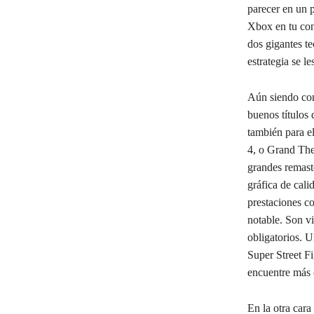
parecer en un p
Xbox en tu con
dos gigantes te
estrategia se l
Aún siendo con
buenos títulos 
también para e
4, o Grand The
grandes remast
gráfica de cali
prestaciones c
notable. Son vi
obligatorios. U
Super Street F
encuentre más c
En la otra car