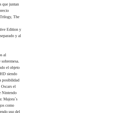
as que juntan
precio
 Trilogy, The
ive Edition y
separado y al
s al
e sobremesa.
do el objeto
 HD siendo
a posibilidad
 Oscars el
de Nintendo
: Majora´s
egos como
endo uso del