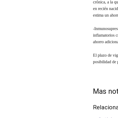
crónica, a la q
en recién naci
estima un ahorr
-Inmunosupreso
inflamatorios 
ahorro adiciona
El plazo de vig
posibilidad de
Mas not
Relacion