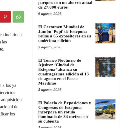
parques con un ahorro anual
de 27.000 euros
6 agosto, 2026
El Certamen Mundial de
Jamón ‘Popi’ de Estepona
a incluir en
reúne a 65 expositores en su
undécima edición
 las
5 agosto, 2026
te,
El Torneo Nocturno de
Ajedrez ‘Ciudad de
Estepona’ alcanza su
cuadragésima edición el 13
de agosto en el Paseo
Marítimo
 a los ya
5 agosto, 2026
Servicios
 adquisición
El Palacio de Exposiciones y
Nacional de
Congresos de Estepona
incorpora un rótulo
ficar los
iluminado de 34 metros en
su cubierta
5 agosto, 2026