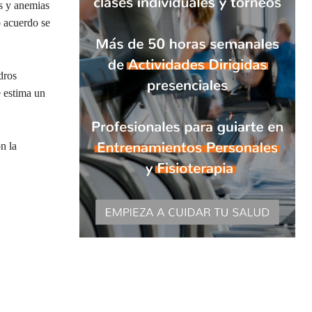
os y anemias
o acuerdo se
dros
e estima un
n la