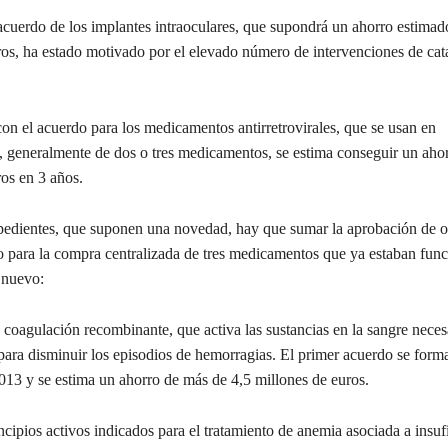
acuerdo de los implantes intraoculares, que supondrá un ahorro estimad
ros, ha estado motivado por el elevado número de intervenciones de cata
con el acuerdo para los medicamentos antirretrovirales, que se usan en
 generalmente de dos o tres medicamentos, se estima conseguir un aho
ros en 3 años.
pedientes, que suponen una novedad, hay que sumar la aprobación de ot
 para la compra centralizada de tres medicamentos que ya estaban fun
 nuevo:
 coagulación recombinante, que activa las sustancias en la sangre necesa
para disminuir los episodios de hemorragias. El primer acuerdo se forma
013 y se estima un ahorro de más de 4,5 millones de euros.
ncipios activos indicados para el tratamiento de anemia asociada a insuf