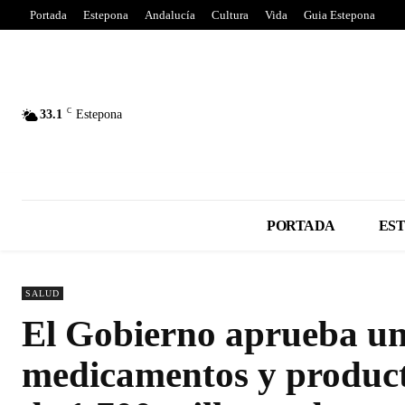
Portada
Estepona
Andalucía
Cultura
Vida
Guia Estepona
C
33.1
Estepona
PORTADA
ES
SALUD
El Gobierno aprueba un
medicamentos y producto