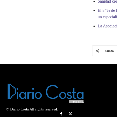
Sanidad cre
El 84% de l
un especiali
La Asociaci
Cuota
© Diario Costa All rights reserved.