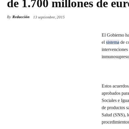
de 1.700 millones de eur
By
Redacción
13 septiembre, 2015
El Gobierno ha
el
sistema
de co
intervenciones 
inmunosupresor
Estos acuerdos,
aprobados para
Sociales e Igua
de productos sa
Salud (SNS), l
procedimiento