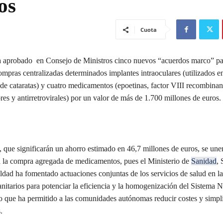
os
Cuota
 aprobado en Consejo de Ministros cinco nuevos “acuerdos marco” par
mpras centralizadas determinados implantes intraoculares (utilizados en
de cataratas) y cuatro medicamentos (epoetinas, factor VIII recombinan
es y antirretrovirales) por un valor de más de 1.700 millones de euros.
 que significarán un ahorro estimado en 46,7 millones de euros, se unen
 la compra agregada de medicamentos, pues el Ministerio de
Sanidad
, 
ldad ha fomentado actuaciones conjuntas de los servicios de salud en la
nitarios para potenciar la eficiencia y la homogenización del Sistema 
o que ha permitido a las comunidades autónomas reducir costes y simpli
s.