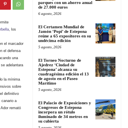
parques con un ahorro anual
de 27.000 euros
6 agosto, 2026
rmite
El Certamen Mundial de
rbella
, los
Jamón ‘Popi’ de Estepona
reúne a 65 expositores en su
undécima edición
en el marcador
5 agosto, 2026
en el defensa
tacando una
El Torneo Nocturno de
Ajedrez ‘Ciudad de
 se adelantara
Estepona’ alcanza su
cuadragésima edición el 13
de agosto en el Paseo
do la mínima
Marítimo
ensivos sobre
5 agosto, 2026
l definitivo
 canario a
El Palacio de Exposiciones y
Congresos de Estepona
y Ador remató
incorpora un rótulo
iluminado de 34 metros en
su cubierta
5 agosto, 2026