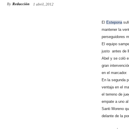
By
Redacción
1 abril, 2012
El
Estepona
sufr
mantener la vent
perseguidores má
El equipo samped
justo antes de l
Abel y se coló e
gran intervenció
en el marcador.
En la segunda p
ventaja en el ma
el terreno de jue
empate a uno al 
Santi Moreno que
delante de la por