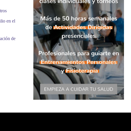
tros
lio en el
tación de