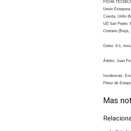
FICHA TÉCNIC
Unión Estepona C
Cuesta, Urdín (M
UD San Pedro: Re
Cintrano (Borja,
Goles: 0-1, minu
Árbitro: Juan Pe
Incidencias: En
Pérez de Estepo
Mas not
Relacion