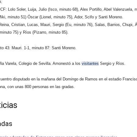
A:
F: Lolo Soler, Luija, Julio (Isco, minuto 68), Alex Portillo, Abel Valenzuela, 
iki, minuto 51) Óscar (Lionel, minuto 75), Ador, Scifo y Santi Moreno.
ina, Cristian, Lucas, Mauri, Sergio (Eu, minuto 76), Salas, Barrios, Chupi, Á
 minuto 75) y Ríos (Pizarro, minuto 85).
to 43: Mauri. 1-1, minuto 87: Santi Moreno.
ña Varela, Colegio de Sevilla. Amonestó a los
visitantes
Sergio y Ríos.
cuentro disputado en la mañana del Domingo de Ramos en el estadio Franci
na, con unas 800 personas en las gradas.
icias
adas