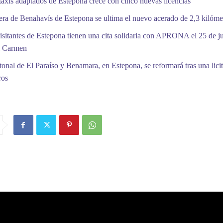
 taxis adaptados de Estepona crece con cinco nuevas licencias
tera de Benahavís de Estepona se ultima el nuevo acerado de 2,3 kilóme
isitantes de Estepona tienen una cita solidaria con APRONA el 25 de ju
l Carmen
tonal de El Paraíso y Benamara, en Estepona, se reformará tras una lici
ros