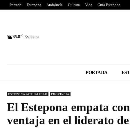
Portada
Estepona
Andalucía
Cultura
Vida
Guia Estepona
C
35.8
Estepona
PORTADA
ES
ESTEPONA ACTUALIDAD
PROVINCIA
El Estepona empata con
ventaja en el liderato d