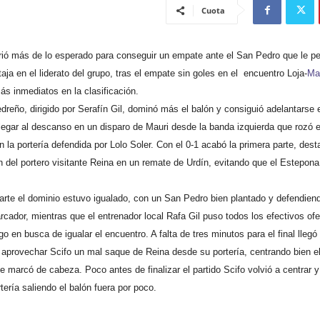
Cuota
ió más de lo esperado para conseguir un empate ante el San Pedro que le pe
aja en el liderato del grupo, tras el empate sin goles en el encuentro Loja-
Ma
s inmediatos en la clasificación.
reño, dirigido por Serafín Gil, dominó más el balón y consiguió adelantarse 
legar al descanso en un disparo de Mauri desde la banda izquierda que rozó 
n la portería defendida por Lolo Soler. Con el 0-1 acabó la primera parte, des
n del portero visitante Reina en un remate de Urdín, evitando que el Estepona
arte el dominio estuvo igualado, con un San Pedro bien plantado y defendien
rcador, mientras que el entrenador local Rafa Gil puso todos los efectivos of
go en busca de igualar el encuentro. A falta de tres minutos para el final llegó e
aprovechar Scifo un mal saque de Reina desde su portería, centrando bien el
 marcó de cabeza. Poco antes de finalizar el partido Scifo volvió a centrar 
tería saliendo el balón fuera por poco.