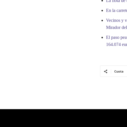
La flota de
En la carre
Vecinos y v
Mirador de
El paso pea
164.074 eu
Cuota