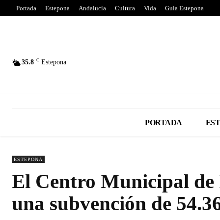
Portada
Estepona
Andalucía
Cultura
Vida
Guia Estepona
C
35.8
Estepona
PORTADA
ES
ESTEPONA
El Centro Municipal de 
una subvención de 54.3