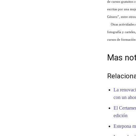
de cursos gratuitos 
escritas por una muj
Género”, entre otros
Otras actividades de
fotografía y cartele
cursos de formación
Mas not
Relacion
La renovaci
con un ahor
El Certamen
edición
Estepona me