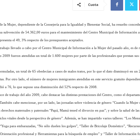
Cuota
de la Mujer, dependiente de la Consejería para la Igualdad y Bienestar Social, ha resuelto concede
na subvención de 54.362,00 euros para el mantenimiento del Centro Municipal de Información a 
presenta el 49, 3% respecto de los presupuestos aceptados.
abajo llevado a cabo por el Centro Municipal de Información a la Mujer del pasado año, es de re
o 2009 fueron atendidas un total de 1.600 mujeres por parte de las profesionales que prestan sus s
muladas, un total de 65 obedecían a casos de malos tratos, por lo que el dato disminuyó en un 
as. Por otro lado, el número de mujeres inmigrantes atendidas en este servicio gratuito dependien
ió a 76, lo que supuso una disminución del 52% respecto de 2008.
 de trabajo del año 2009, cabe destacar las distintas prestaciones del Centro, como el departam
También cabe mencionar, por un lado, las jornadas sobre violencia de género “Cuando la Mujer r
s derechos maternales y paternales “Papá, Mamá tened el divorcio en paz”; y sobre la salud de las
iclos vitales desde la perspectiva de género”. Además, se han impartido varios talleres: “Los Men
“Yoga para embarazadas, “No sólo duelen los golpes”, “Taller de Bricolaje Doméstico”, “Recurso
 Orientación profesional y Herramientas para la búsqueda de empleo” y “Taller de Información 