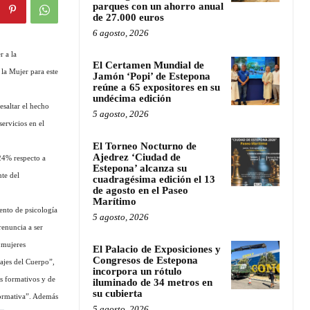
parques con un ahorro anual
de 27.000 euros
6 agosto, 2026
r a la
El Certamen Mundial de
la Mujer para este
Jamón ‘Popi’ de Estepona
reúne a 65 expositores en su
undécima edición
saltar el hecho
5 agosto, 2026
ervicios en el
El Torneo Nocturno de
Ajedrez ‘Ciudad de
24% respecto a
Estepona’ alcanza su
te del
cuadragésima edición el 13
de agosto en el Paseo
Marítimo
ento de psicología
5 agosto, 2026
enuncia a ser
 mujeres
El Palacio de Exposiciones y
Congresos de Estepona
sajes del Cuerpo”,
incorpora un rótulo
s formativos y de
iluminado de 34 metros en
su cubierta
formativa”. Además
5 agosto, 2026