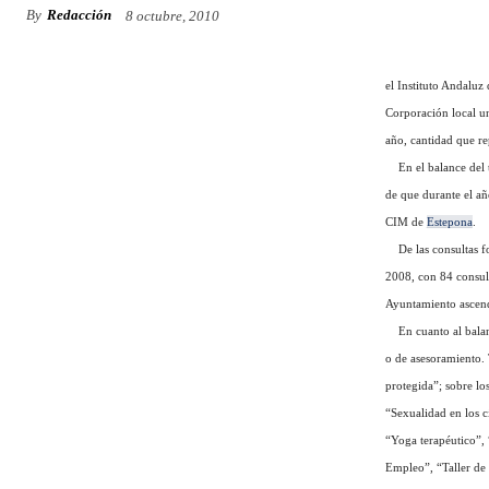
By
Redacción
8 octubre, 2010
el Instituto Andaluz 
Corporación local u
año, cantidad que re
En el balance del tr
de que durante el añ
CIM de
Estepona
.
De las consultas for
2008, con 84 consult
Ayuntamiento ascend
En cuanto al balance
o de asesoramiento. 
protegida”; sobre lo
“Sexualidad en los c
“Yoga terapéutico”, 
Empleo”, “Taller de