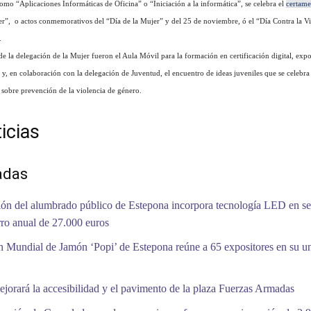
como “Aplicaciones Informáticas de Oficina” o “Iniciación a la informática”, se celebra el
certam
er”, o actos conmemorativos del “Día de la Mujer” y del 25 de noviembre, ó el “Día Contra la Vi
.
 la delegación de la Mujer fueron el Aula Móvil para la formación en certificación digital, expo
s, y, en colaboración con la delegación de Juventud, el encuentro de ideas juveniles que se celebra
 sobre prevención de la violencia de género.
icias
adas
ón del alumbrado público de Estepona incorpora tecnología LED en se
ro anual de 27.000 euros
 Mundial de Jamón ‘Popi’ de Estepona reúne a 65 expositores en su 
jorará la accesibilidad y el pavimento de la plaza Fuerzas Armadas