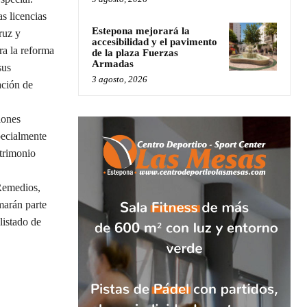
 licencias
Estepona mejorará la
ruz y
accesibilidad y el pavimento
ra la reforma
de la plaza Fuerzas
Armadas
sus
3 agosto, 2026
ación de
iones
pecialmente
atrimonio
 Remedios,
marán parte
listado de