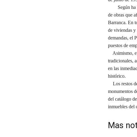
Según ha anun
de obras que af
Barranca. En to
de viviendas y 
demandas, el Pl
puestos de emp
Asimismo, el P
tradicionales,
en las inmediac
histórico.
Los restos de l
monumentos dec
del catálogo de
inmuebles del 
Mas not