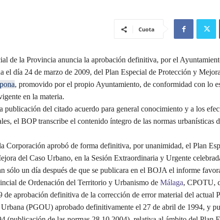
Cuota
ial de la Provincia anuncia la aprobación definitiva, por el Ayuntamien
da el día 24 de marzo de 2009, del Plan Especial de Protección y Mejora
epona
, promovido por el propio Ayuntamiento, de conformidad con lo e
vigente en la materia.
ublicación del citado acuerdo para general conocimiento y a los efec
ales, el BOP transcribe el contenido íntegro de las normas urbanísticas d
 Corporación aprobó de forma definitiva, por unanimidad, el Plan Esp
ejora del Caso Urbano, en la Sesión Extraordinaria y Urgente celebrad
an sólo un día después de que se publicara en el BOJA el informe favora
ncial de Ordenación del Territorio y Urbanismo de
Málaga
, CPOTU, d
 de aprobación definitiva de la corrección de error material del actual 
Urbana (PGOU) aprobado definitivamente el 27 de abril de 1994, y pu
4 (publicación de las normas 28.10.2004), relativa al ámbito del Plan E