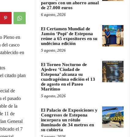
parques con un ahorro anual
de 27.000 euros
6 agosto, 2026
El Certamen Mundial de
Jamón ‘Popi’ de Estepona
to Pleno en
reúne a 65 expositores en su
undécima edición
 del casco
5 agosto, 2026
stablecido en
El Torneo Nocturno de
tos
Ajedrez ‘Ciudad de
Estepona’ alcanza su
el citado plan
cuadragésima edición el 13
de agosto en el Paseo
Marítimo
ecial de
5 agosto, 2026
a el pasado
ble de la
El Palacio de Exposiciones y
e 11 de
Congresos de Estepona
incorpora un rótulo
Plan General
iluminado de 34 metros en
blicado el 7
su cubierta
special.
5 agosto, 2026