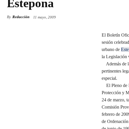
Estepona
By
Redacción
11 mayo, 2009
El Boletín Ofic
sesión celebra
urbano de
Est
la Legislación 
Además de la p
pertinentes leg
especial.
El Pleno de la
Protección y M
24 de marzo, t
Comisión Provi
febrero de 2009
de Ordenación 
de junio de 199