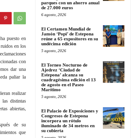
parques con un ahorro anual
de 27.000 euros
6 agosto, 2026
El Certamen Mundial de
Jamón ‘Popi’ de Estepona
 ha puesto en
reúne a 65 expositores en su
undécima edición
ruidos en los
5 agosto, 2026
 reclamaciones
lacionadas con
El Torneo Nocturno de
remos dar una
Ajedrez ‘Ciudad de
Estepona’ alcanza su
eda paliar la
cuadragésima edición el 13
de agosto en el Paseo
Marítimo
ieran realizar
5 agosto, 2026
las distintas
tas abiertas,
El Palacio de Exposiciones y
Congresos de Estepona
incorpora un rótulo
espués de su
iluminado de 34 metros en
su cubierta
cimientos que
5 agosto, 2026