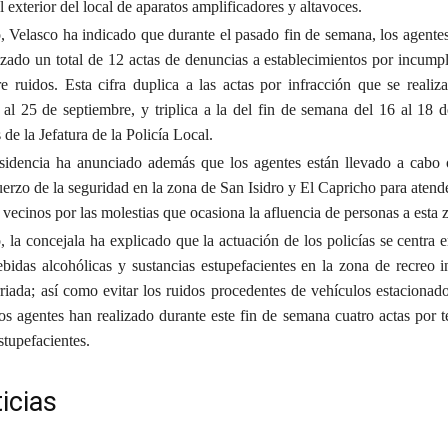
 exterior del local de aparatos amplificadores y altavoces.
, Velasco ha indicado que durante el pasado fin de semana, los agentes
izado un total de 12 actas de denuncias a establecimientos por incumpl
e ruidos. Esta cifra duplica a las actas por infracción que se realiza
al 25 de septiembre, y triplica a la del fin de semana del 16 al 18 d
 de la Jefatura de la Policía Local.
esidencia ha anunciado además que los agentes están llevado a cabo
uerzo de la seguridad en la zona de San Isidro y El Capricho para atend
 vecinos por las molestias que ocasiona la afluencia de personas a esta 
, la concejala ha explicado que la actuación de los policías se centra e
idas alcohólicas y sustancias estupefacientes en la zona de recreo in
rriada; así como evitar los ruidos procedentes de vehículos estacionad
os agentes han realizado durante este fin de semana cuatro actas por te
stupefacientes.
icias