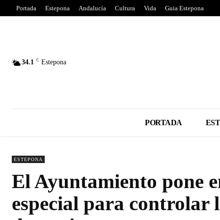
Portada
Estepona
Andalucía
Cultura
Vida
Guia Estepona
C
34.1
Estepona
PORTADA
ES
ESTEPONA
El Ayuntamiento pone 
especial para controlar 