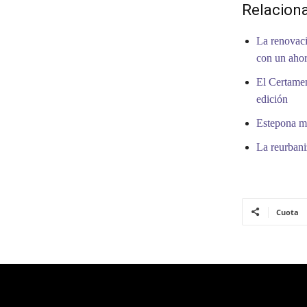
Relacion
La renovaci
con un ahor
El Certamen
edición
Estepona me
La reurbani
Cuota