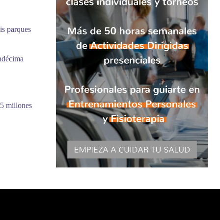
is parques
undécima
5 millones