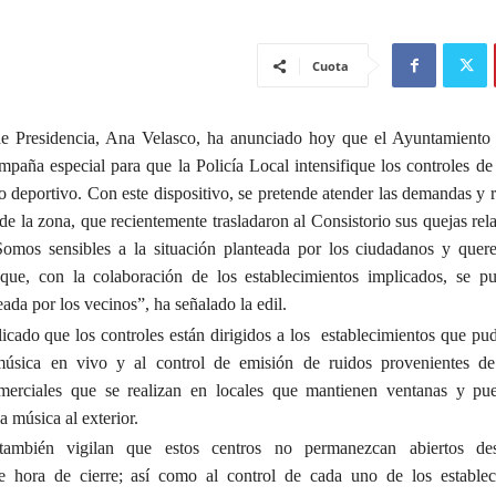
Cuota
de Presidencia, Ana Velasco, ha anunciado hoy que el Ayuntamiento
paña especial para que la Policía Local intensifique los controles de 
to deportivo. Con este dispositivo, se pretende atender las demandas y
de la zona, que recientemente trasladaron al Consistorio sus quejas re
“Somos sensibles a la situación planteada por los ciudadanos y que
que, con la colaboración de los establecimientos implicados, se pu
eada por los vecinos”, ha señalado la edil.
icado que los controles están dirigidos a los establecimientos que pud
música en vivo y al control de emisión de ruidos provenientes de 
merciales que se realizan en locales que mantienen ventanas y puer
a música al exterior.
también vigilan que estos centros no permanezcan abiertos d
te hora de cierre; así como al control de cada uno de los estable