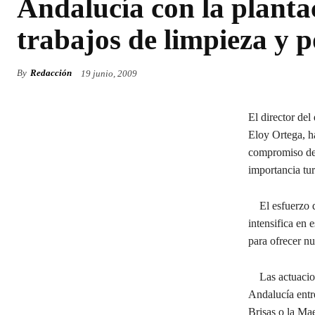
Andalucía con la planta
trabajos de limpieza y 
By
Redacción
19 junio, 2009
El director del
Eloy Ortega, h
compromiso del
importancia turí
El esfuerzo qu
intensifica en 
para ofrecer n
Las actuacione
Andalucía entre
Brisas o la Mae