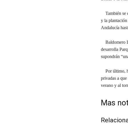
También se des
y la plantació
Andalucía hast
Baldomero León
desarrolla Parq
supondrán “una 
Por último, ha
privadas a que
verano y al tor
Mas not
Relacion