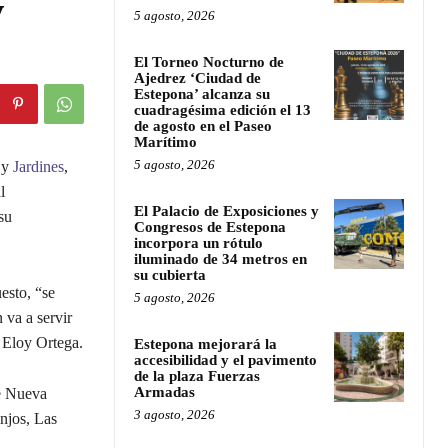
y
5 agosto, 2026
El Torneo Nocturno de
Ajedrez ‘Ciudad de
Estepona’ alcanza su
cuadragésima edición el 13
de agosto en el Paseo
Marítimo
5 agosto, 2026
 y
Jardines
,
l
El Palacio de Exposiciones y
su
Congresos de Estepona
incorpora un rótulo
iluminado de 34 metros en
su cubierta
esto, “se
5 agosto, 2026
 va a servir
 Eloy Ortega.
Estepona mejorará la
accesibilidad y el pavimento
de la plaza Fuerzas
Armadas
e Nueva
3 agosto, 2026
anjos, Las