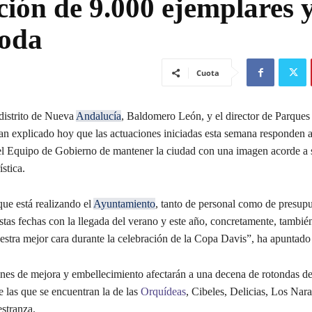
ción de 9.000 ejemplares 
poda
Cuota
 distrito de Nueva
Andalucía
, Baldomero León, y el director de Parques
an explicado hoy que las actuaciones iniciadas esta semana responden a
 Equipo de Gobierno de mantener la ciudad con una imagen acorde a 
stica.
e está realizando el
Ayuntamiento
, tanto de personal como de presupu
estas fechas con la llegada del verano y este año, concretamente, también
uestra mejor cara durante la celebración de la Copa Davis”, ha apuntado
s de mejora y embellecimiento afectarán a una decena de rotondas d
 las que se encuentran la de las
Orquídeas
, Cibeles, Delicias, Los Nar
stranza.