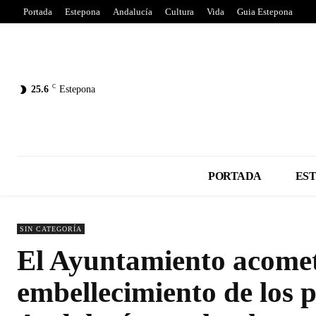
Portada
Estepona
Andalucía
Cultura
Vida
Guia Estepona
C
25.6
Estepona
PORTADA
ES
SIN CATEGORÍA
El Ayuntamiento acomet
embellecimiento de los 