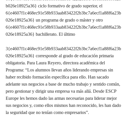
b026e18925a36} ciclo formativo de grado superior, el
6{e4607f1c468ec91e58b933aab83422f2b3bc7a6ecf1a88f6a23b
026e18925a36} un programa de grado o máster y otro
6{e4607f1c468ec91e58b933aab83422f2b3bc7a6ecf1a88f6a23b
026e18925a36} bachillerato. El último
3{e4607f1c468ec91e58b933aab83422f2b3bc7a6ecf1a88f6a23b
026e18925a36} corresponde al grado de educación primaria
obligatoria. Para Laura Reyero, directora académica del
Programa: “Los alumnos llevan años liderando empresas sin
haber recibido formación específica para ello. Han sacado
adelante sus negocios a base de mucho trabajo y sentido común,
pero gestionar y dirigir una empresa va más allá. Desde ESCP
Europe les hemos dado las armas necesarias para liderar mejor
sus negocios y, como ellos mismos han reconocido, les han dado
la seguridad que no tenían como empresarios”.