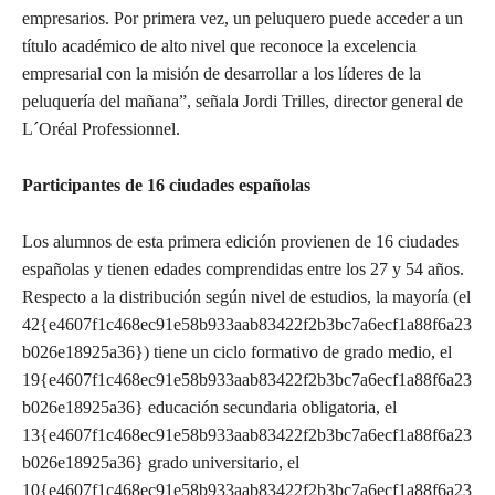
empresarios. Por primera vez, un peluquero puede acceder a un
título académico de alto nivel que reconoce la excelencia
empresarial con la misión de desarrollar a los líderes de la
peluquería del mañana”, señala Jordi Trilles, director general de
L´Oréal Professionnel.
Participantes de 16 ciudades españolas
Los alumnos de esta primera edición provienen de 16 ciudades
españolas y tienen edades comprendidas entre los 27 y 54 años.
Respecto a la distribución según nivel de estudios, la mayoría (el
42{e4607f1c468ec91e58b933aab83422f2b3bc7a6ecf1a88f6a23
b026e18925a36}) tiene un ciclo formativo de grado medio, el
19{e4607f1c468ec91e58b933aab83422f2b3bc7a6ecf1a88f6a23
b026e18925a36} educación secundaria obligatoria, el
13{e4607f1c468ec91e58b933aab83422f2b3bc7a6ecf1a88f6a23
b026e18925a36} grado universitario, el
10{e4607f1c468ec91e58b933aab83422f2b3bc7a6ecf1a88f6a23