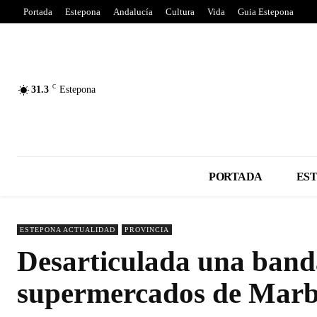
Portada
Estepona
Andalucía
Cultura
Vida
Guia Estepona
C
31.3
Estepona
PORTADA
ES
ESTEPONA ACTUALIDAD
PROVINCIA
Desarticulada una band
supermercados de Marbe