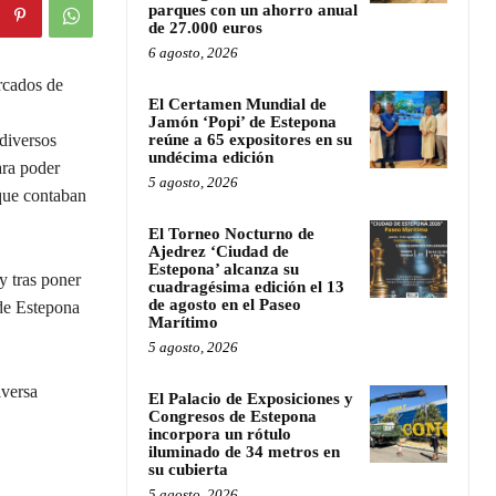
parques con un ahorro anual
de 27.000 euros
6 agosto, 2026
rcados de
El Certamen Mundial de
Jamón ‘Popi’ de Estepona
 diversos
reúne a 65 expositores en su
undécima edición
ara poder
5 agosto, 2026
 que contaban
El Torneo Nocturno de
Ajedrez ‘Ciudad de
Estepona’ alcanza su
y tras poner
cuadragésima edición el 13
de agosto en el Paseo
 de Estepona
Marítimo
5 agosto, 2026
iversa
El Palacio de Exposiciones y
Congresos de Estepona
incorpora un rótulo
iluminado de 34 metros en
su cubierta
5 agosto, 2026