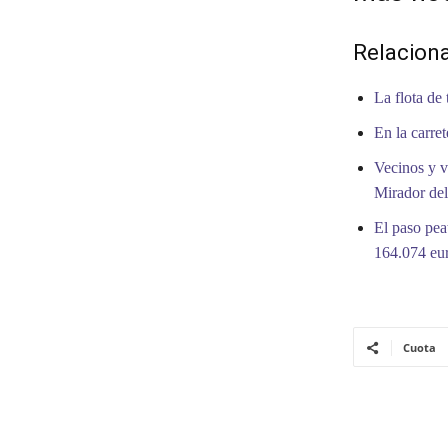
Relacion
La flota de
En la carre
Vecinos y v
Mirador de
El paso pea
164.074 eu
Cuota