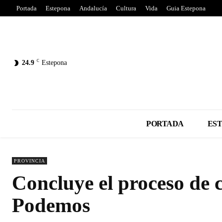
Portada
Estepona
Andalucía
Cultura
Vida
Guia Estepona
C
24.9
Estepona
PORTADA
ES
PROVINCIA
Concluye el proceso de 
Podemos