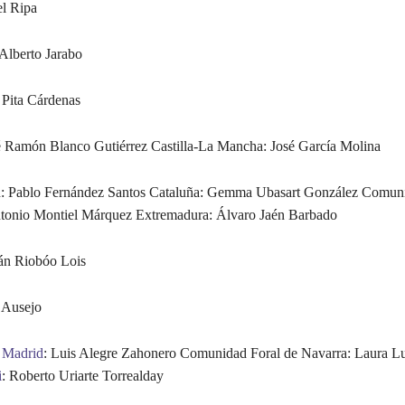
el Ripa
 Alberto Jarabo
 Pita Cárdenas
é Ramón Blanco Gutiérrez Castilla-La Mancha: José García Molina
ón: Pablo Fernández Santos Cataluña: Gemma Ubasart González Comun
ntonio Montiel Márquez Extremadura: Álvaro Jaén Barbado
án Riobóo Lois
 Ausejo
e
Madrid
: Luis Alegre Zahonero Comunidad Foral de Navarra: Laura Lu
i
: Roberto Uriarte Torrealday