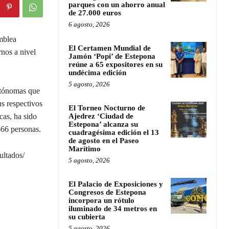
parques con un ahorro anual
de 27.000 euros
6 agosto, 2026
mblea
El Certamen Mundial de
rnos a nivel
Jamón ‘Popi’ de Estepona
reúne a 65 expositores en su
undécima edición
5 agosto, 2026
autónomas que
us respectivos
El Torneo Nocturno de
cas, ha sido
Ajedrez ‘Ciudad de
Estepona’ alcanza su
666 personas.
cuadragésima edición el 13
de agosto en el Paseo
Marítimo
ultados/
5 agosto, 2026
El Palacio de Exposiciones y
Congresos de Estepona
incorpora un rótulo
iluminado de 34 metros en
su cubierta
5 agosto, 2026